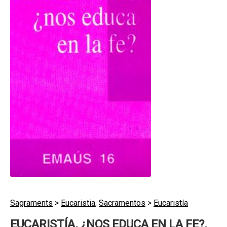
secund
EL MEU COMPTE
CERCAR
CAT
ESP
Sagraments
>
Eucaristia
,
Sacramentos
>
Eucaristía
EUCARISTÍA, ¿NOS EDUCA EN LA FE?,