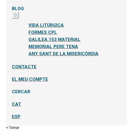
BLOG
Expandeix
el
menú
VIDA LITÚRGICA
secundari
FORMES CPL
GALILEA.153 MATERIAL
MEMORIAL PERE TENA
ANY SANT DE LA MISERICÒRDIA
CONTACTE
EL MEU COMPTE
CERCAR
CAT
ESP
< Tornar