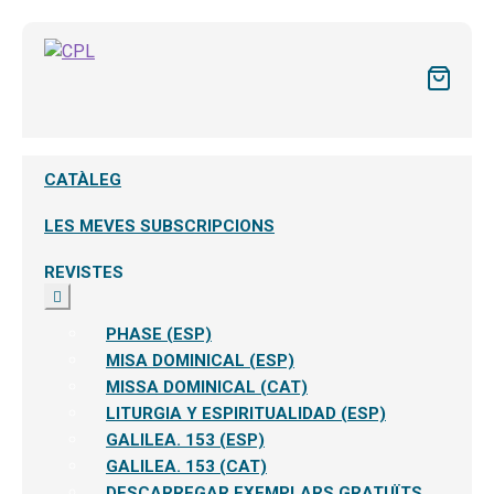
CATÀLEG
LES MEVES SUBSCRIPCIONS
REVISTES
Expandeix
el
menú
PHASE (ESP)
secundari
MISA DOMINICAL (ESP)
MISSA DOMINICAL (CAT)
LITURGIA Y ESPIRITUALIDAD (ESP)
GALILEA. 153 (ESP)
GALILEA. 153 (CAT)
DESCARREGAR EXEMPLARS GRATUÏTS