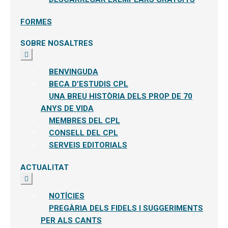
FORMES
SOBRE NOSALTRES
Expandeix
el
menú
BENVINGUDA
secundari
BECA D’ESTUDIS CPL
UNA BREU HISTÒRIA DELS PROP DE 70
ANYS DE VIDA
MEMBRES DEL CPL
CONSELL DEL CPL
SERVEIS EDITORIALS
ACTUALITAT
Expandeix
el
menú
NOTÍCIES
secundari
PREGÀRIA DELS FIDELS I SUGGERIMENTS
PER ALS CANTS