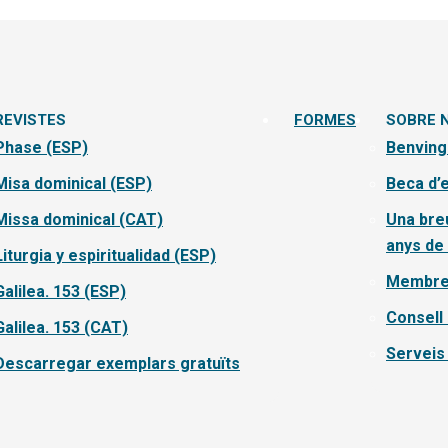
REVISTES
FORMES
SOBRE 
Phase (ESP)
Benving
Misa dominical (ESP)
Beca d’
Missa dominical (CAT)
Una breu
anys de 
Liturgia y espiritualidad (ESP)
Membre
Galilea. 153 (ESP)
Consell
Galilea. 153 (CAT)
Serveis 
Descarregar exemplars gratuïts