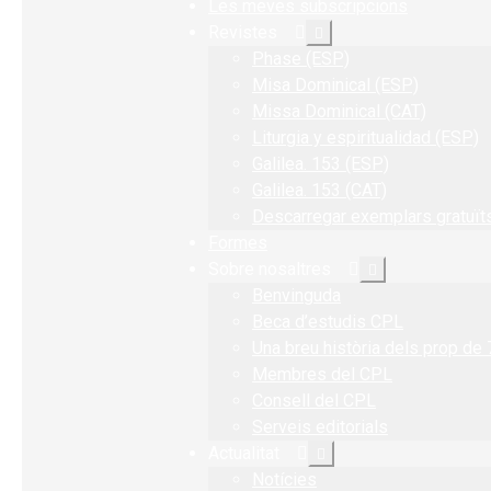
Les meves subscripcions
Revistes
Expandeix
el
Phase (ESP)
menú
secundari
Misa Dominical (ESP)
Missa Dominical (CAT)
Liturgia y espiritualidad (ESP)
Galilea. 153 (ESP)
Galilea. 153 (CAT)
Descarregar exemplars gratuït
Formes
Sobre nosaltres
Expandeix
el
Benvinguda
menú
secundari
Beca d’estudis CPL
Una breu història dels prop de
Membres del CPL
Consell del CPL
Serveis editorials
Actualitat
Expandeix
el
Notícies
menú