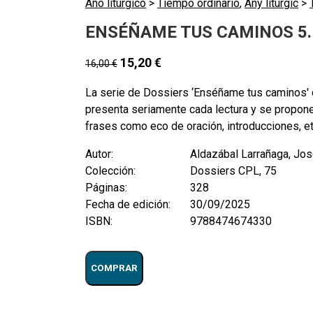
Año litúrgico
>
Tiempo ordinario
,
Any litúrgic
>
ENSÉÑAME TUS CAMINOS 5. 
15,20
€
16,00
€
La serie de Dossiers ‘Enséñame tus caminos' c
presenta seriamente cada lectura y se proponen
frases como eco de oración, introducciones, etc
Autor:
Aldazábal Larrañaga, Jo
Colección:
Dossiers CPL, 75
Páginas:
328
Fecha de edición:
30/09/2025
ISBN:
9788474674330
COMPRAR