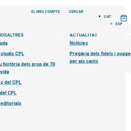
EL MEU COMPTE
CERCAR
CAT
ESP
NOSALTRES
ACTUALITAT
uda
Notícies
estudis CPL
Pregària dels fidels i sugg
per als cants
 història dels prop de 70
vida
s del CPL
 del CPL
editorials