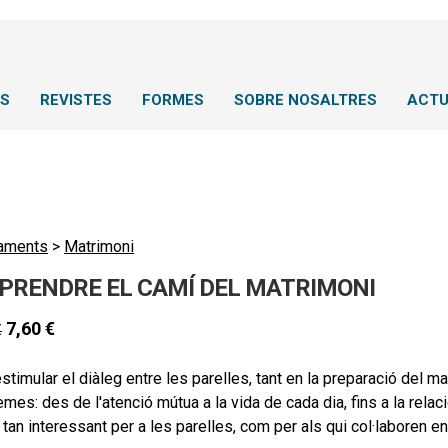
NS
REVISTES
FORMES
SOBRE NOSALTRES
ACTU
aments
>
Matrimoni
PRENDRE EL CAMÍ DEL MATRIMONI
7,60
€
€
stimular el diàleg entre les parelles, tant en la preparació del m
emes: des de l'atenció mútua a la vida de cada dia, fins a la relac
e tan interessant per a les parelles, com per als qui col·laboren 