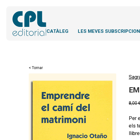
CATÀLEG
LES MEVES SUBSCRIPCIO
< Tornar
Sagr
EM
8,00
Per e
els t
llibr