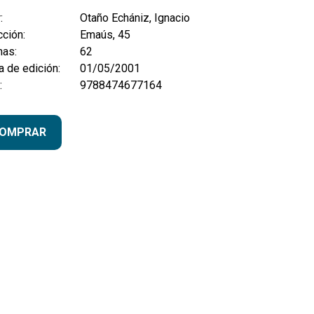
:
Otaño Echániz, Ignacio
ción:
Emaús, 45
nas:
62
 de edición:
01/05/2001
:
9788474677164
OMPRAR