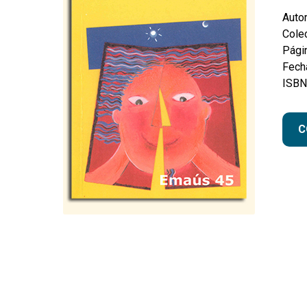
Autor
Colec
Pági
Fecha
ISBN
C