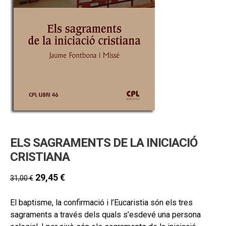
secund
EL MEU COMPTE
CERCAR
CAT
ESP
ELS SAGRAMENTS DE LA INICIACIÓ
CRISTIANA
29,45
€
31,00
€
El baptisme, la confirmació i l’Eucaristia són els tres
sagraments a través dels quals s’esdevé una persona