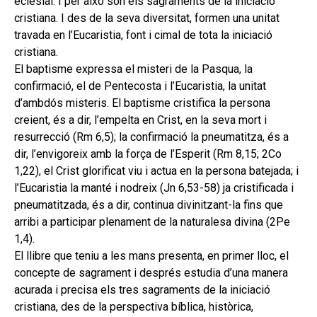
eclesial. I per això són els sagraments de la iniciació
cristiana. I des de la seva diversitat, formen una unitat
travada en l’Eucaristia, font i cimal de tota la iniciació
cristiana.
El baptisme expressa el misteri de la Pasqua, la
confirmació, el de Pentecosta i l’Eucaristia, la unitat
d’ambdós misteris. El baptisme cristifica la persona
creient, és a dir, l’empelta en Crist, en la seva mort i
resurrecció (Rm 6,5); la confirmació la pneumatitza, és a
dir, l’envigoreix amb la força de l’Esperit (Rm 8,15; 2Co
1,22), el Crist glorificat viu i actua en la persona batejada; i
l’Eucaristia la manté i nodreix (Jn 6,53-58) ja cristificada i
pneumatitzada, és a dir, continua divinitzant-la fins que
arribi a participar plenament de la naturalesa divina (2Pe
1,4).
El llibre que teniu a les mans presenta, en primer lloc, el
concepte de sagrament i després estudia d’una manera
acurada i precisa els tres sagraments de la iniciació
cristiana, des de la perspectiva bíblica, històrica,