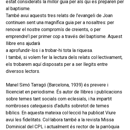
estat considerats la millor guia per als qui es preparen per
al baptisme.
També avui aquests tres relats de l’evangeli de Joan
continuen sent una magnífica guia per a nosaltres: per
renovar el nostre compromís de creients, o per
emprendre’l per primer cop a través del baptisme. Aquest
llibre ens ajudarà
a aprofundir-los i a trobar-hi tota la riquesa.
I també, si volem fer la lectura dels relats col·lectivament,
els trobarem aquí disposats per a ser llegits entre
diversos lectors.
Manel Simó Tarragó (Barcelona, 1939) és prevere i
llicenciat en periodisme. És autor de llibres i publicacions
sobre temes tant socials com eclesials, i ha impartit
nombroses catequesis d’adults sobretot de temes
bíblics. En aquesta mateixa col·lecció ha publicat Viure
avui les fidelitats. Col·labora també a la revista Missa
Dominical del CPL i actualment és rector de la parròquia