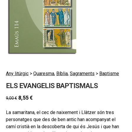
secund
EL MEU COMPTE
CERCAR
CAT
ESP
Any litúrgic
>
Quaresma
,
Bíblia
,
Sagraments
>
Baptisme
ELS EVANGELIS BAPTISMALS
8,55
€
9,00
€
La samaritana, el cec de naixement i Llàtzer són tres
personatges que des de ben antic han acompanyat el
camí cristià en la descoberta de qui és Jesús i que han