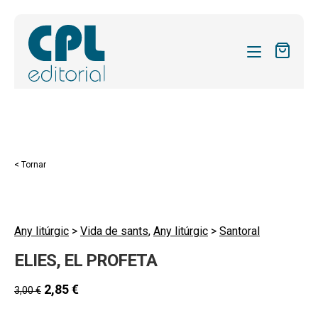
CATÀLEG
LES MEVES SUBSCRIPCIONS
Expand
REVISTES
< Tornar
el
FORMES
menú
secund
Expand
SOBRE NOSALTRES
el
Any litúrgic
>
Vida de sants
,
Any litúrgic
>
Santoral
Expand
ACTUALITAT
menú
ELIES, EL PROFETA
el
secund
Expand
BLOG
menú
el
2,85
€
3,00
€
secund
CONTACTE
menú