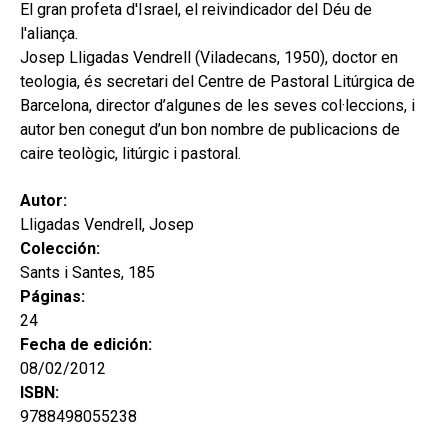
secund
El gran profeta d'Israel, el reivindicador del Déu de
EL MEU COMPTE
l'aliança.
CERCAR
Josep Lligadas Vendrell (Viladecans, 1950), doctor en
teologia, és secretari del Centre de Pastoral Litúrgica de
CAT
Barcelona, director d’algunes de les seves col·leccions, i
autor ben conegut d’un bon nombre de publicacions de
ESP
caire teològic, litúrgic i pastoral.
Autor:
Lligadas Vendrell, Josep
Colección:
Sants i Santes, 185
Páginas:
24
Fecha de edición:
08/02/2012
ISBN:
9788498055238