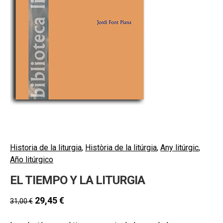
secund
EL MEU COMPTE
CERCAR
CAT
ESP
Historia de la liturgia
,
Història de la litúrgia
,
Any litúrgic
,
Año litúrgico
EL TIEMPO Y LA LITURGIA
29,45
€
31,00
€