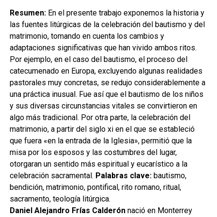
secund
EL MEU COMPTE
Resumen:
En el presente trabajo exponemos la historia y
las fuentes litúrgicas de la celebración del bautismo y del
CERCAR
matrimonio, tomando en cuenta los cambios y
CAT
adaptaciones significativas que han vivido ambos ritos.
Por ejemplo, en el caso del bautismo, el proceso del
ESP
catecumenado en Europa, excluyendo algunas realidades
pastorales muy concretas, se redujo considerablemente a
una práctica inusual. Fue así que el bautismo de los niños
y sus diversas circunstancias vitales se convirtieron en
algo más tradicional. Por otra parte, la celebración del
matrimonio, a partir del siglo xi en el que se estableció
que fuera «en la entrada de la Iglesia», permitió que la
misa por los esposos y las costumbres del lugar,
otorgaran un sentido más espiritual y eucarístico a la
celebración sacramental.
Palabras clave:
bautismo,
bendición, matrimonio, pontifical, rito romano, ritual,
sacramento, teología litúrgica.
Daniel Alejandro Frías Calderón
nació en Monterrey