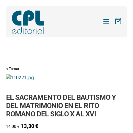
CATÀLEG
LES MEVES SUBSCRIPCIONS
Expand
REVISTES
< Tornar
el
FORMES
menú
secund
Expand
SOBRE NOSALTRES
EL SACRAMENTO DEL BAUTISMO Y
el
Expand
ACTUALITAT
menú
DEL MATRIMONIO EN EL RITO
el
secund
ROMANO DEL SIGLO X AL XVI
Expand
BLOG
menú
el
secund
13,30
€
CONTACTE
14,00
€
menú