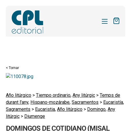
CATÀLEG
LES MEVES SUBSCRIPCIONS
Expand
REVISTES
< Tornar
el
FORMES
menú
secund
Expand
SOBRE NOSALTRES
el
Año litúrgico
>
Tiempo ordinario
,
Any litúrgic
>
Temps de
Expand
ACTUALITAT
durant l'any
,
Hispano-mozárabe
,
Sacramentos
>
Eucaristía
,
menú
el
Sagraments
>
Eucaristia
,
Año litúrgico
>
Domingo
,
Any
secund
Expand
BLOG
menú
litúrgic
>
Diumenge
el
secund
CONTACTE
menú
DOMINGOS DE COTIDIANO (MISAL