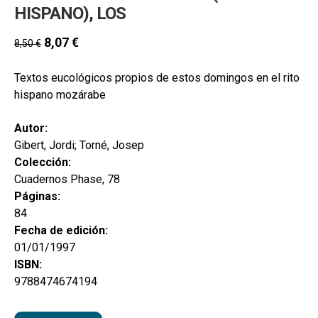
secund
HISPANO), LOS
EL MEU COMPTE
CERCAR
8,07
€
8,50
€
CAT
Textos eucológicos propios de estos domingos en el rito
hispano mozárabe
ESP
Autor:
Gibert, Jordi; Torné, Josep
Colección:
Cuadernos Phase, 78
Páginas:
84
Fecha de edición:
01/01/1997
ISBN:
9788474674194