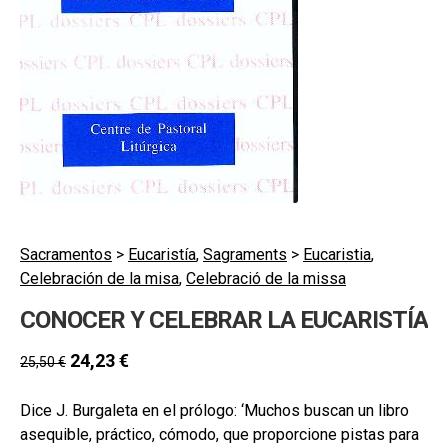
secund
EL MEU COMPTE
CERCAR
CAT
ESP
Sacramentos
>
Eucaristía
,
Sagraments
>
Eucaristia
,
Celebración de la misa
,
Celebració de la missa
CONOCER Y CELEBRAR LA EUCARISTÍA
24,23
€
25,50
€
Dice J. Burgaleta en el prólogo: ‘Muchos buscan un libro
asequible, práctico, cómodo, que proporcione pistas para