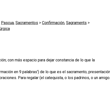
>
Pascua
,
Sacramentos
>
Confirmación
,
Sagraments
>
úrgica
ción; con más espacio para dejar constancia de lo que la
firmación en 9 palabras') de lo que es el sacramento; presentació
raciones. Para regalar (el catequista, o los padrinos, o un amigo.