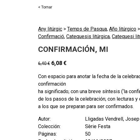
< Tornar
Any litúrgic
>
Temps de Pasqua
,
Año litúrgico
Confirmació
,
Catequesis litúrgica
,
Catequesi lit
CONFIRMACIÓN, MI
6,08
€
6,40
€
Con espacio para anotar la fecha de la celebra
confirmación
ha significado; con una breve síntesis (‘la con
de los pasos de la celebración; con lecturas y o
a los que se preparan para ser confirmados.
Autor:
Lligadas Vendrell, Josep
Colección:
Sèrie Festa
Páginas:
50