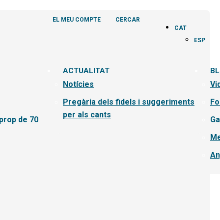
EL MEU COMPTE
CERCAR
CAT
ESP
ACTUALITAT
B
Notícies
Vi
Pregària dels fidels i suggeriments
Fo
per als cants
 prop de 70
Ga
Me
An