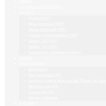
Catàleg
Les meves subscripcions
Revistes
Phase (ESP)
Misa Dominical (ESP)
Missa Dominical (CAT)
Liturgia y espiritualidad (ESP)
Galilea. 153 (ESP)
Galilea. 153 (CAT)
Descarregar exemplars gratuïts
Formes
Sobre nosaltres
Benvinguda
Beca d’estudis CPL
Una breu història dels prop de 70 anys de vida
Membres del CPL
Consell del CPL
Serveis editorials
Actualitat