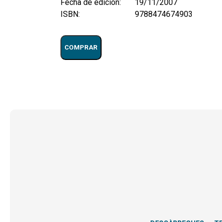
Fecha de edición:
19/11/2007
ISBN:
9788474674903
COMPRAR