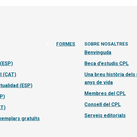
FORMES
SOBRE NOSALTRES
Benvinguda
 (ESP)
Beca d’estudis CPL
l (CAT)
Una breu història dels
anys de vida
itualidad (ESP)
Membres del CPL
SP)
Consell del CPL
AT)
Serveis editorials
emplars gratuïts