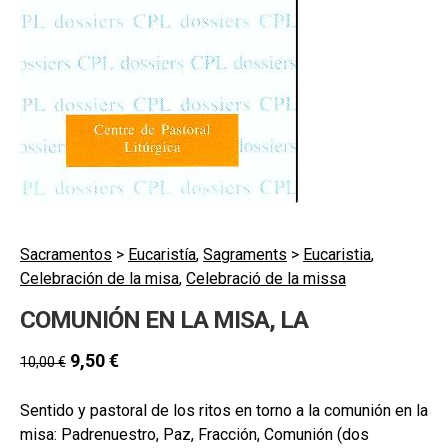
secund
EL MEU COMPTE
CERCAR
CAT
ESP
Sacramentos
>
Eucaristía
,
Sagraments
>
Eucaristia
,
Celebración de la misa
,
Celebració de la missa
COMUNIÓN EN LA MISA, LA
9,50
€
10,00
€
Sentido y pastoral de los ritos en torno a la comunión en la
misa: Padrenuestro, Paz, Fracción, Comunión (dos