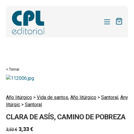
CATÀLEG
LES MEVES SUBSCRIPCIONS
Expand
REVISTES
< Tornar
el
FORMES
menú
secund
Expand
SOBRE NOSALTRES
el
Año litúrgico
>
Vida de santos
,
Año litúrgico
>
Santoral
,
Any
Expand
ACTUALITAT
litúrgic
>
Santoral
menú
el
secund
Expand
BLOG
CLARA DE ASÍS, CAMINO DE POBREZA
menú
el
secund
CONTACTE
menú
3,33
€
3,50
€