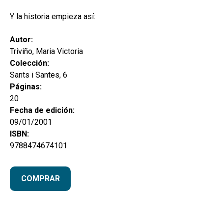
secund
EL MEU COMPTE
Y la historia empieza así:
CERCAR
Autor:
CAT
Triviño, Maria Victoria
Colección:
ESP
Sants i Santes, 6
Páginas:
20
Fecha de edición:
09/01/2001
ISBN:
9788474674101
COMPRAR