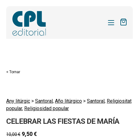
CATÀLEG
LES MEVES SUBSCRIPCIONS
Expand
REVISTES
< Tornar
el
FORMES
menú
secund
Expand
SOBRE NOSALTRES
el
Any litúrgic
>
Santoral
,
Año litúrgico
>
Santoral
,
Religiositat
Expand
ACTUALITAT
popular
,
Religiosidad popular
menú
el
secund
Expand
BLOG
CELEBRAR LAS FIESTAS DE MARÍA
menú
el
secund
CONTACTE
menú
9,50
€
10,00
€