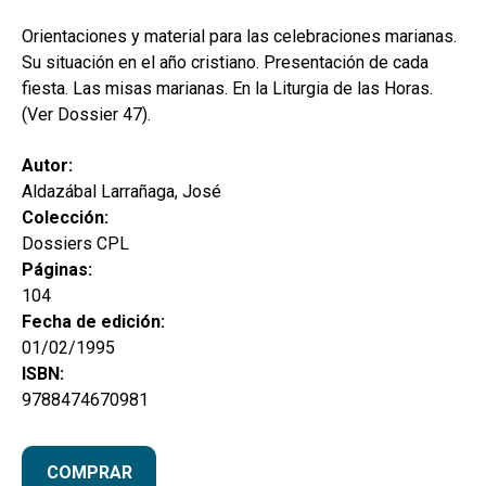
secund
EL MEU COMPTE
Orientaciones y material para las celebraciones marianas.
CERCAR
Su situación en el año cristiano. Presentación de cada
fiesta. Las misas marianas. En la Liturgia de las Horas.
CAT
(Ver Dossier 47).
ESP
Autor:
Aldazábal Larrañaga, José
Colección:
Dossiers CPL
Páginas:
104
Fecha de edición:
01/02/1995
ISBN:
9788474670981
COMPRAR