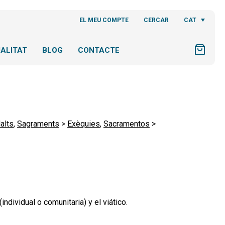
CAT
EL MEU COMPTE
CERCAR
ALITAT
BLOG
CONTACTE
alts
,
Sagraments
>
Exèquies
,
Sacramentos
>
individual o comunitaria) y el viático.