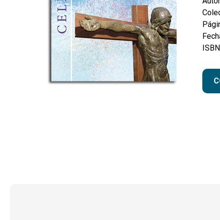
Autor
Colec
Pági
Fecha
ISBN
C