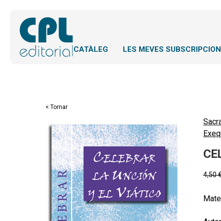
CATÀLEG
LES MEVES SUBSCRIPCIO
< Tornar
Sacr
Exeq
CE
4,50
Mater