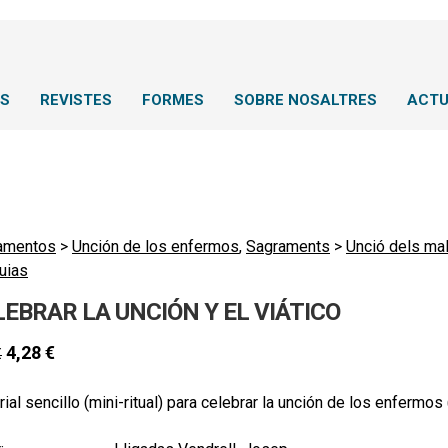
NS
REVISTES
FORMES
SOBRE NOSALTRES
ACTU
amentos
>
Unción de los enfermos
,
Sagraments
>
Unció dels mal
uias
LEBRAR LA UNCIÓN Y EL VIÁTICO
4,28
€
€
ial sencillo (mini-ritual) para celebrar la unción de los enfermos (