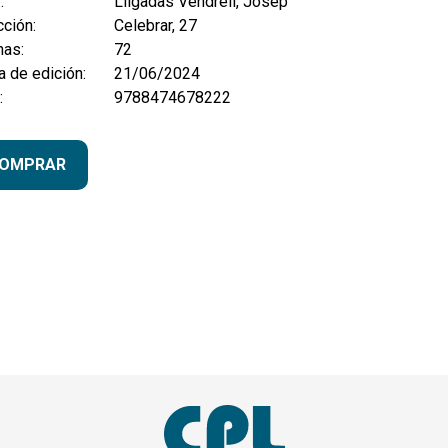
:
Lligadas Vendrell, Josep
ción:
Celebrar, 27
nas:
72
 de edición:
21/06/2024
:
9788474678222
OMPRAR