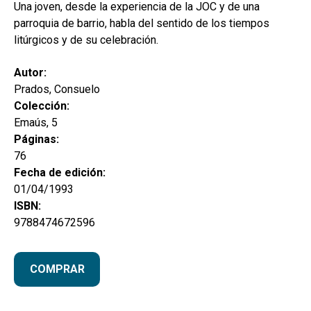
secund
Una joven, desde la experiencia de la JOC y de una
EL MEU COMPTE
parroquia de barrio, habla del sentido de los tiempos
CERCAR
litúrgicos y de su celebración.
CAT
Autor:
Prados, Consuelo
ESP
Colección:
Emaús, 5
Páginas:
76
Fecha de edición:
01/04/1993
ISBN:
9788474672596
COMPRAR