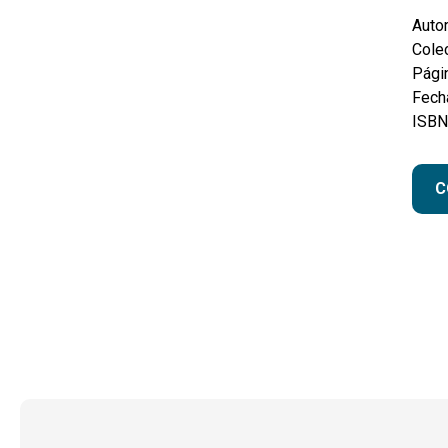
Autor
Colec
Pági
Fecha
ISBN
C