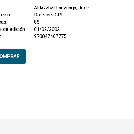
:
Aldazábal Larrañaga, José
ción:
Dossiers CPL
nas:
88
 de edición:
01/02/2002
:
9788474677751
OMPRAR