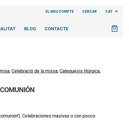
CAT
EL MEU COMPTE
CERCAR
ALITAT
BLOG
CONTACTE
 misa
,
Celebració de la missa
,
Catequesis litúrgica
,
A COMUNIÓN
st-comunión'). Celebraciones masivas o con pocos