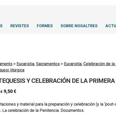
NS
REVISTES
FORMES
SOBRE NOSALTRES
ACTU
aments
>
Eucaristia
,
Sacramentos
>
Eucaristía
,
Celebración de la
uesi litúrgica
TEQUESIS Y CELEBRACIÓN DE LA PRIMER
9,50
€
0
€
taciones y material para la preparación y celebración (y la ‘po
. La celebración de la Penitencia. Documentos.