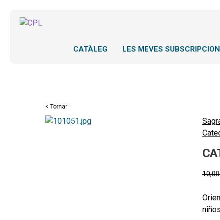
CATÀLEG
LES MEVES SUBSCRIPCIO
< Tornar
Sagr
Cateq
CA
10,0
Orien
niños