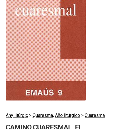
secund
EL MEU COMPTE
CERCAR
CAT
ESP
Any litúrgic
>
Quaresma
,
Año litúrgico
>
Cuaresma
CAMINO CUARESMAL, EL