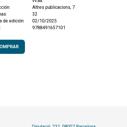
:
vv.aa.
ción:
Altres publicacions, 7
nas:
32
 de edición:
02/10/2025
:
9788491657101
OMPRAR
Diputació, 231. 08007 Barcelona