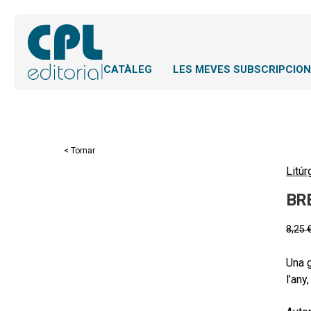
CATÀLEG
LES MEVES SUBSCRIPCIO
< Tornar
Litúr
BR
8,25
Una g
l’any