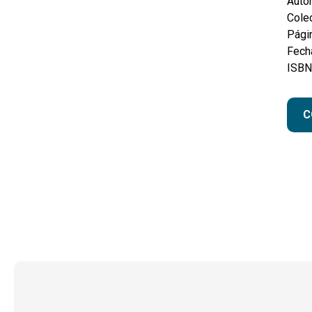
Autor
Colec
Pági
Fecha
ISBN
C