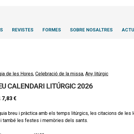
NS
REVISTES
FORMES
SOBRE NOSALTRES
ACTU
gia de les Hores
,
Celebració de la missa
,
Any litúrgic
EU CALENDARI LITÚRGIC 2026
7,83
€
€
uia breu i pràctica amb els temps litúrgics, les citacions de les
, i també les festes i memòries dels sants.