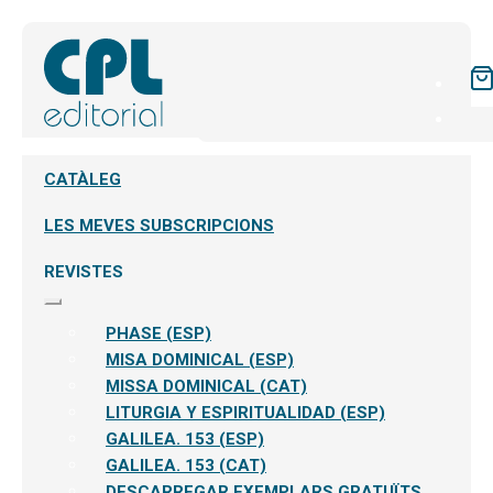
CATÀLEG
LES MEVES SUBSCRIPCIONS
REVISTES
Expandeix
el
PHASE (ESP)
menú
secundari
MISA DOMINICAL (ESP)
MISSA DOMINICAL (CAT)
LITURGIA Y ESPIRITUALIDAD (ESP)
GALILEA. 153 (ESP)
GALILEA. 153 (CAT)
DESCARREGAR EXEMPLARS GRATUÏTS