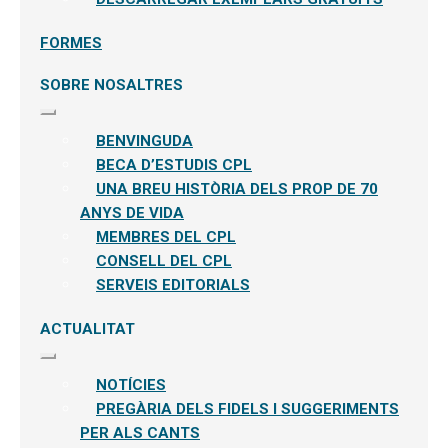
FORMES
SOBRE NOSALTRES
Expandeix
el
BENVINGUDA
menú
secundari
BECA D’ESTUDIS CPL
UNA BREU HISTÒRIA DELS PROP DE 70
ANYS DE VIDA
MEMBRES DEL CPL
CONSELL DEL CPL
SERVEIS EDITORIALS
ACTUALITAT
Expandeix
el
NOTÍCIES
menú
secundari
PREGÀRIA DELS FIDELS I SUGGERIMENTS
PER ALS CANTS