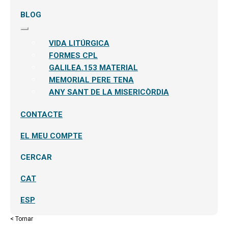
BLOG
Expandeix
el
VIDA LITÚRGICA
menú
secundari
FORMES CPL
GALILEA.153 MATERIAL
MEMORIAL PERE TENA
ANY SANT DE LA MISERICÒRDIA
CONTACTE
EL MEU COMPTE
CERCAR
CAT
ESP
< Tornar