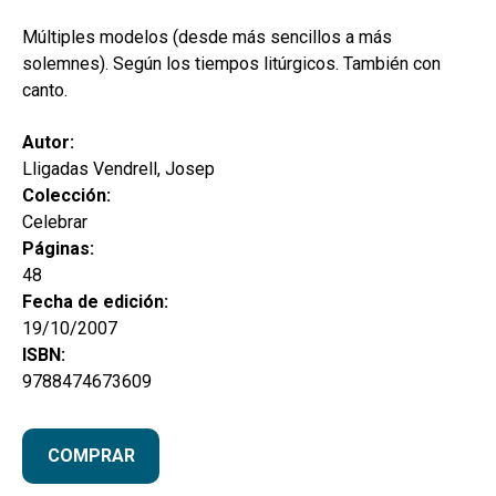
secund
EL MEU COMPTE
Múltiples modelos (desde más sencillos a más
CERCAR
solemnes). Según los tiempos litúrgicos. También con
canto.
CAT
Autor:
ESP
Lligadas Vendrell, Josep
Colección:
Celebrar
Páginas:
48
Fecha de edición:
19/10/2007
ISBN:
9788474673609
COMPRAR