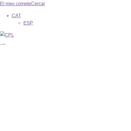
El meu compte
Cercar
CAT
ESP
Catàleg
Les meves subscripcions
Revistes
Phase (ESP)
Misa dominical (ESP)
Missa dominical (CAT)
Liturgia y espiritualidad (ESP)
Galilea. 153 (ESP)
Galilea. 153 (CAT)
Descarregar exemplars gratuïts
Formes