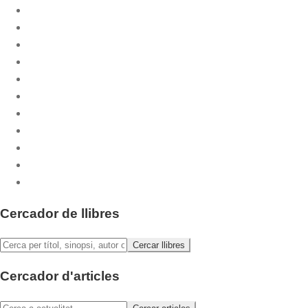
Coedicions
CPL Libri
Cuadernos Phase
Dossiers CPL
Emaús
Emaús Maior
Litúrgia Bàsica
Pastoral.Doc
Publicacions musicals
Sants i Santes
Sèrie Festa
Cercador de llibres
Cercador d'articles