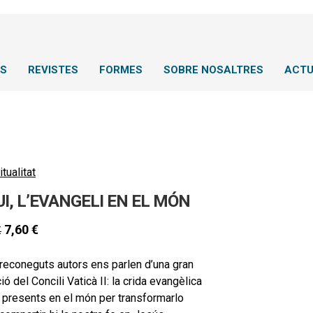
NS
REVISTES
FORMES
SOBRE NOSALTRES
ACTU
itualitat
I, L’EVANGELI EN EL MÓN
7,60
€
€
reconeguts autors ens parlen d’una gran
ció del Concili Vaticà II: la crida evangèlica
 presents en el món per transformarlo