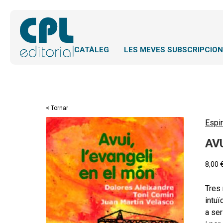
CATÀLEG
LES MEVES SUBSCRIPCIO
< Tornar
Espir
AVU
8,00
Tres 
intuï
a ser