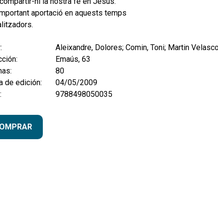
 compartir-hi la nostra fe en Jesús.
important aportació en aquests temps
litzadors.
:
Aleixandre, Dolores; Comin, Toni; Martin Velasc
ción:
Emaús, 63
nas:
80
 de edición:
04/05/2009
:
9788498050035
OMPRAR