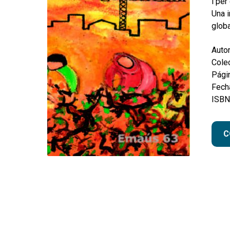
i per
Una 
globa
Autor
Colec
Pági
Fecha
ISBN
C