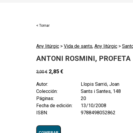
< Tornar
Any litúrgic
>
Vida de sants
,
Any litúrgic
>
Santo
ANTONI ROSMINI, PROFETA
2,85
€
3,00
€
Autor:
Llopis Sarrió, Joan
Colección:
Sants i Santes, 148
Páginas:
20
Fecha de edición:
13/10/2008
ISBN:
9788498052862
COMPRAR