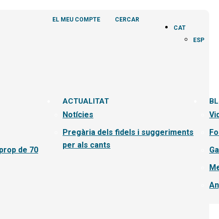
EL MEU COMPTE
CERCAR
CAT
ESP
ACTUALITAT
B
Notícies
Vi
Pregària dels fidels i suggeriments
Fo
per als cants
 prop de 70
Ga
Me
An