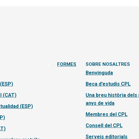
FORMES
SOBRE NOSALTRES
Benvinguda
 (ESP)
Beca d’estudis CPL
l (CAT)
Una breu història dels
anys de vida
itualidad (ESP)
Membres del CPL
SP)
Consell del CPL
AT)
Serveis editorials