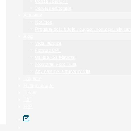
Consell del CPL
Serveis editorials
Actualitat
Notícies
Pregària dels fidels i suggeriments per als can
Blog
Vida litúrgica
Formes CPL
Galilea.153 Material
Memorial Pere Tena
Any sant de la misericòrdia
Contacte
El meu compte
Cercar
CAT
ESP