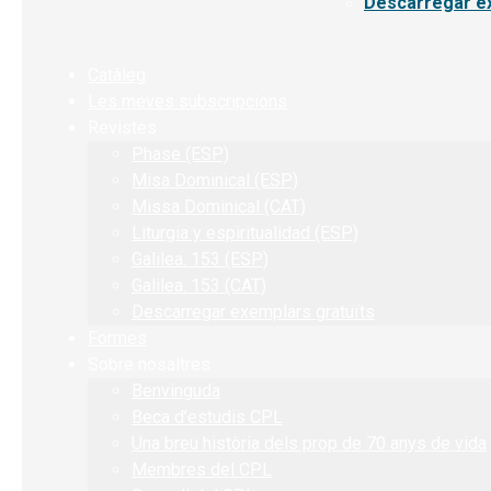
Descarregar ex
Catàleg
Les meves subscripcions
Revistes
Phase (ESP)
Misa Dominical (ESP)
Missa Dominical (CAT)
Liturgia y espiritualidad (ESP)
Galilea. 153 (ESP)
Galilea. 153 (CAT)
Descarregar exemplars gratuïts
Formes
Sobre nosaltres
Benvinguda
Beca d’estudis CPL
Una breu història dels prop de 70 anys de vida
Membres del CPL