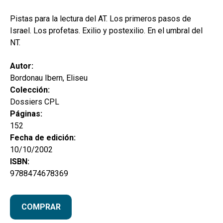
secund
EL MEU COMPTE
Pistas para la lectura del AT. Los primeros pasos de
CERCAR
Israel. Los profetas. Exilio y postexilio. En el umbral del
NT.
CAT
Autor:
ESP
Bordonau Ibern, Eliseu
Colección:
Dossiers CPL
Páginas:
152
Fecha de edición:
10/10/2002
ISBN:
9788474678369
COMPRAR