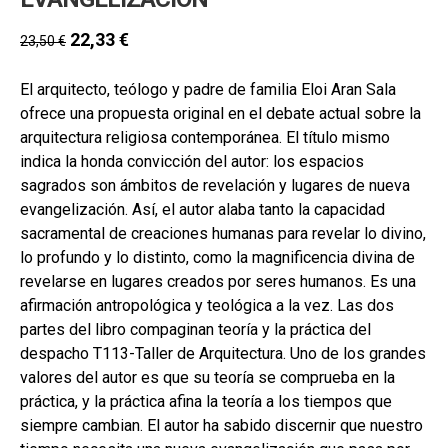
secund
EL MEU COMPTE
22,33
€
23,50
€
CERCAR
El arquitecto, teólogo y padre de familia Eloi Aran Sala
CAT
ofrece una propuesta original en el debate actual sobre la
ESP
arquitectura religiosa contemporánea. El título mismo
indica la honda convicción del autor: los espacios
sagrados son ámbitos de revelación y lugares de nueva
evangelización. Así, el autor alaba tanto la capacidad
sacramental de creaciones humanas para revelar lo divino,
lo profundo y lo distinto, como la magnificencia divina de
revelarse en lugares creados por seres humanos. Es una
afirmación antropológica y teológica a la vez. Las dos
partes del libro compaginan teoría y la práctica del
despacho T113-Taller de Arquitectura. Uno de los grandes
valores del autor es que su teoría se comprueba en la
práctica, y la práctica afina la teoría a los tiempos que
siempre cambian. El autor ha sabido discernir que nuestro