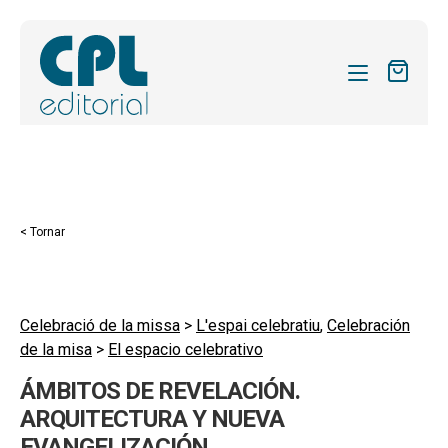
CATÀLEG
LES MEVES SUBSCRIPCIONS
Expand
REVISTES
< Tornar
el
FORMES
menú
secund
Expand
SOBRE NOSALTRES
el
Celebració de la missa
>
L'espai celebratiu
,
Celebración
Expand
ACTUALITAT
de la misa
>
El espacio celebrativo
menú
el
secund
Expand
BLOG
ÁMBITOS DE REVELACIÓN.
menú
el
ARQUITECTURA Y NUEVA
secund
CONTACTE
menú
EVANGELIZACIÓN