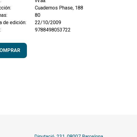
:
vv.aa.
ción:
Cuadernos Phase, 188
nas:
80
 de edición:
22/10/2009
:
9788498053722
OMPRAR
Diputació, 231. 08007 Barcelona