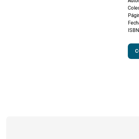
Autor
Colec
Pági
Fecha
ISBN
C