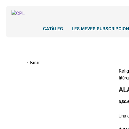
CATÀLEG
LES MEVES SUBSCRIPCIO
< Tornar
Relig
litúrg
AL
8,50
Una a