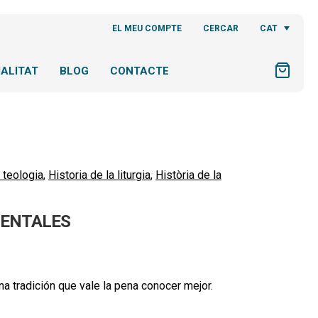
CAT
EL MEU COMPTE
CERCAR
ALITAT
BLOG
CONTACTE
i teologia
,
Historia de la liturgia
,
Història de la
IENTALES
na tradición que vale la pena conocer mejor.