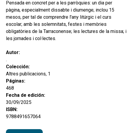
secund
Pensada en concret per a les parròquies: un dia per
EL MEU COMPTE
pàgina, especialment dissabte i diumenge; inclou 15
CERCAR
mesos, per tal de comprendre l'any litúrgic i el curs
escolar; amb les solemnitats, festes i memòries
CAT
obligatòries de la Tarraconense; les lectures de la missa; i
les jornades i col·lectes.
ESP
Autor:
.
Colección:
Altres publicacions, 1
Páginas:
468
Fecha de edición:
30/09/2025
ISBN:
9788491657064