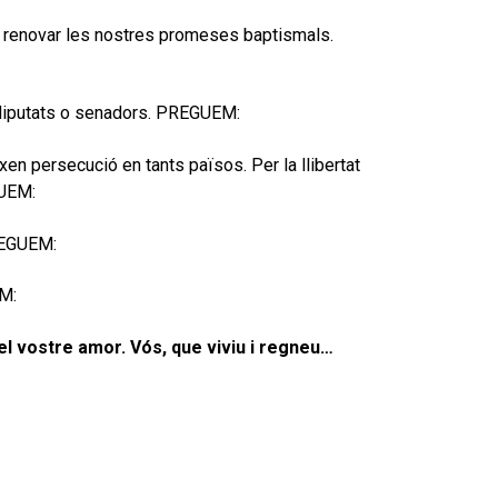
vam renovar les nostres promeses baptismals.
a diputats o senadors. PREGUEM:
xen persecució en tants països. Per la llibertat
GUEM:
PREGUEM:
EM:
el vostre amor. Vós, que viviu i regneu…