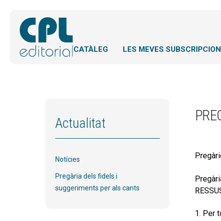
CATÀLEG
LES MEVES SUBSCRIPCIO
PREG
Actualitat
Pregàri
Notícies
Pregària dels fidels i
Pregàri
suggeriments per als cants
RESSUS
1. Per 