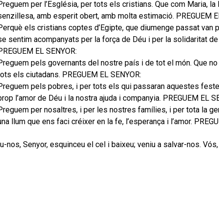
Preguem per l’Església, per tots els cristians. Que com Maria, 
senzillesa, amb esperit obert, amb molta estimació. PREGUEM 
Perquè els cristians coptes d’Egipte, que diumenge passat van pat
se sentim acompanyats per la força de Déu i per la solidaritat de
PREGUEM EL SENYOR:
Preguem pels governants del nostre país i de tot el món. Que no o
tots els ciutadans. PREGUEM EL SENYOR:
Preguem pels pobres, i per tots els qui passaran aquestes festes 
prop l’amor de Déu i la nostra ajuda i companyia. PREGUEM EL 
Preguem per nosaltres, i per les nostres famílies, i per tota la
una llum que ens faci créixer en la fe, l’esperança i l’amor. PR
u-nos, Senyor, esquinceu el cel i baixeu; veniu a salvar-nos. Vós