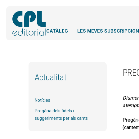
CATÀLEG
LES MEVES SUBSCRIPCIO
PREG
Actualitat
Diumeng
Notícies
atempta
Pregària dels fidels i
suggeriments per als cants
Pregàri
(cante