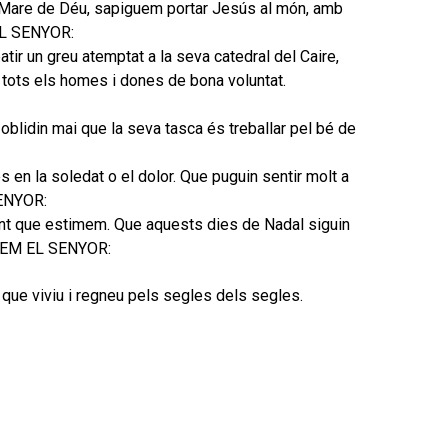
la Mare de Déu, sapiguem portar Jesús al món, amb
EL SENYOR:
ir un greu atemptat a la seva catedral del Caire,
 tots els homes i dones de bona voluntat.
blidin mai que la seva tasca és treballar pel bé de
en la soledat o el dolor. Que puguin sentir molt a
SENYOR:
 gent que estimem. Que aquests dies de Nadal siguin
EGUEM EL SENYOR:
, que viviu i regneu pels segles dels segles.