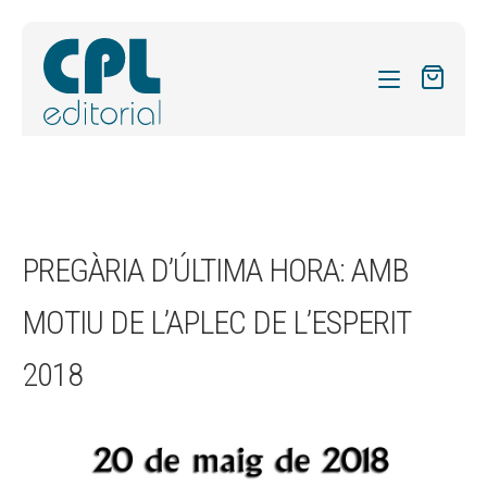
CATÀLEG
LES MEVES SUBSCRIPCIONS
Expand
REVISTES
PREGÀRIA D’ÚLTIMA HORA: AMB
el
FORMES
menú
MOTIU DE L’APLEC DE L’ESPERIT
secund
Expand
SOBRE NOSALTRES
el
2018
Expand
ACTUALITAT
menú
el
secund
Expand
BLOG
menú
el
secund
CONTACTE
menú