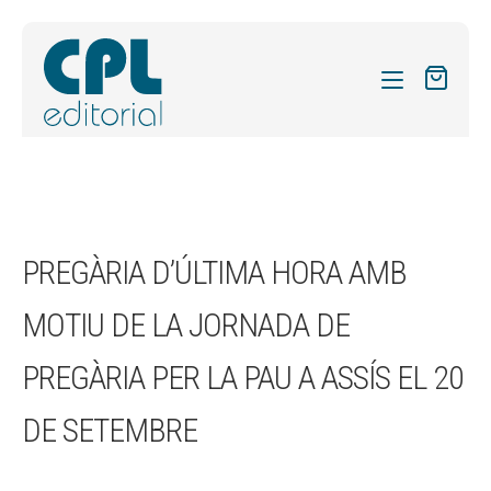
CATÀLEG
LES MEVES SUBSCRIPCIONS
Expand
REVISTES
PREGÀRIA D’ÚLTIMA HORA AMB
el
FORMES
menú
MOTIU DE LA JORNADA DE
secund
Expand
SOBRE NOSALTRES
el
PREGÀRIA PER LA PAU A ASSÍS EL 20
Expand
ACTUALITAT
menú
el
secund
Expand
DE SETEMBRE
BLOG
menú
el
secund
CONTACTE
menú