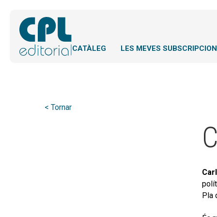
CATÀLEG
LES MEVES SUBSCRIPCIO
< Tornar
C
Car
polí
Pla 