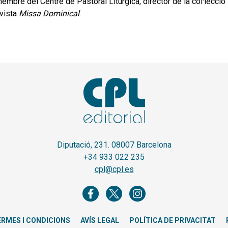
embre del Centre de Pastoral Litúrgica, director de la col·lecció
evista
Missa Dominical
.
Diputació, 231. 08007 Barcelona
+34 933 022 235
cpl@cpl.es
ERMES I CONDICIONS
AVÍS LEGAL
POLÍTICA DE PRIVACITAT