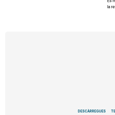
És m
la r
DESCÀRREGUES
T