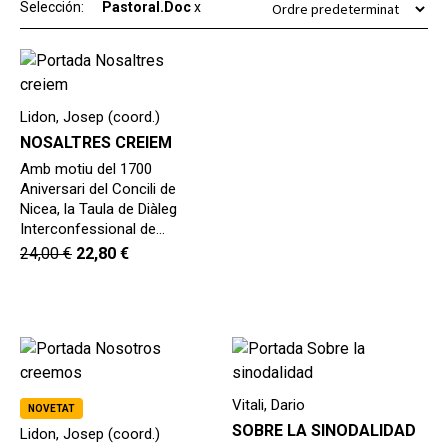
secund
Selección:
Pastoral.Doc
x
EL MEU COMPTE
CERCAR
CAT
Lidon, Josep (coord.)
ESP
NOSALTRES CREIEM
Amb motiu del 1700
Aniversari del Concili de
Nicea, la Taula de Diàleg
Interconfessional de…
24,00
€
22,80
€
Vitali, Dario
NOVETAT
SOBRE LA SINODALIDAD
Lidon, Josep (coord.)