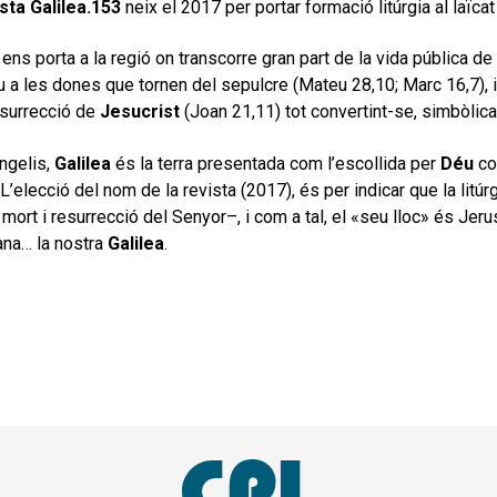
sta Galilea.153
neix el 2017 per portar formació litúrgia al laïcat
ens porta a la regió on transcorre gran part de la vida pública de
iu a les dones que tornen del sepulcre (Mateu 28,10; Marc 16,7),
esurrecció de
Jesucrist
(Joan 21,11) tot convertint-se, simbòli
ngelis,
Galilea
és la terra presentada com l’escollida per
Déu
com
 L’elecció del nom de la revista (2017), és per indicar que la litú
mort i resurrecció del Senyor–, i com a tal, el «seu lloc» és Jerus
ana… la nostra
Galilea
.