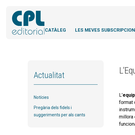
CATÀLEG
LES MEVES SUBSCRIPCIO
L’Equ
Actualitat
L’
equip
Notícies
format 
Pregària dels fidels i
instrum
suggeriments per als cants
millora
funcion