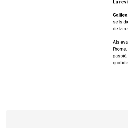
La revi
Galilea
se’ls d
de la r
Als eva
l’home.
passió, 
quotidi