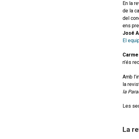
En la r
de la c
del con
ens pre
José A
El equi
Carme
n’és re
Amb l’in
la revi
la Para
Les se
La re