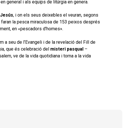
 en general i als equips de litúrgia en genera.
Jesús
, i on els seus deixebles el veuran, segons
 i faran la pesca miraculosa de 153 peixos després
cament, en «pescadors d’homes».
 a seu de l’Evangeli i de la revelació del Fill de
rgia, que és celebració del
misteri pasqual
–
alem, ve de la vida quotidiana i torna a la vida