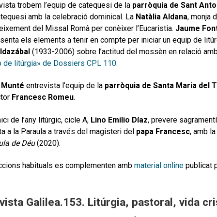
evista trobem l’equip de catequesi de la
parròquia de Sant Anto
atequesi amb la celebració dominical. La
Natàlia Aldana
, monja 
eixement del Missal Romà per conèixer l’Eucaristia.
Jaume Fon
senta els elements a tenir en compte per iniciar un equip de litúr
ldazábal
(1933-2006) sobre l’actitud del mossèn en relació amb 
p de litúrgia» de Dossiers CPL 110
.
 Munté
entrevista l’equip de la
parròquia de Santa Maria del T
ctor
Francesc Romeu
.
ici de l’any litúrgic, cicle A,
Lino Emilio Díaz
, prevere sagramentí
sta a la Paraula a través del magisteri del
papa Francesc
, amb la
ula de Déu
(2020).
ccions habituals es complementen amb
material online
publicat 
vista Galilea.153. Litúrgia, pastoral, vida cr