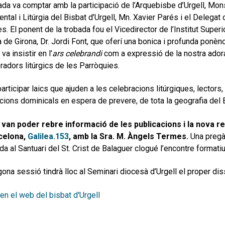
ada va comptar amb la participació de l’Arquebisbe d’Urgell, Mon
ntal i Litúrgia del Bisbat d’Urgell, Mn. Xavier Parés i el Deleg
s. El ponent de la trobada fou el Vicedirector de l’Institut Superi
 de Girona, Dr. Jordi Font, que oferí una bonica i profunda ponèn
 va insistir en l’
ars celebrandi
com a expressió de la nostra adorac
oradors litúrgics de les Parròquies.
participar laics que ajuden a les celebracions litúrgiques, lectors
cions dominicals en espera de prevere, de tota la geografia del B
an poder rebre informació de les publicacions i la nova rev
celona,
Galilea.153
, amb la Sra. M. Àngels Termes.
Una pregàr
da al Santuari del St. Crist de Balaguer clogué l’encontre formatiu
ona sessió tindrà lloc al Seminari diocesà d’Urgell el proper dis
 en el web del bisbat d'Urgell