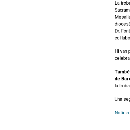
La trob
Sacrame
Mesalle
diocesà
Dr. Font
col·lab
Hi van 
celebra
També v
de Bar
la troba
Una seg
Notícia