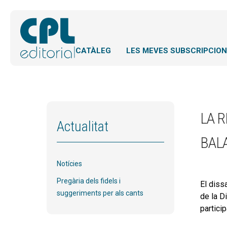
CATÀLEG
LES MEVES SUBSCRIPCIO
LA R
Actualitat
BAL
Notícies
Pregària dels fidels i
El diss
suggeriments per als cants
de la Di
partici