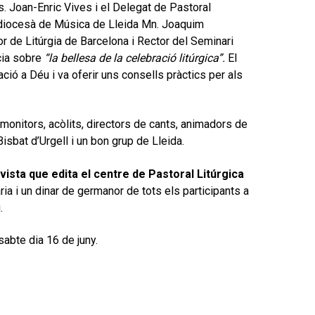
s. Joan-Enric Vives i el Delegat de Pastoral
at diocesà de Música de Lleida Mn. Joaquim
or de Litúrgia de Barcelona i Rector del Seminari
cia sobre
“la bellesa de la celebració litúrgica”.
El
ió a Déu i va oferir uns consells pràctics per als
, monitors, acòlits, directors de cants, animadors de
isbat d’Urgell i un bon grup de Lleida.
ista que edita el centre de Pastoral Litúrgica
ia i un dinar de germanor de tots els participants a
.
sabte dia 16 de juny.