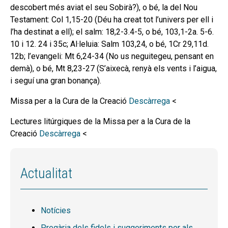
descobert més aviat el seu Sobirà?), o bé, la del Nou
Testament: Col 1,15-20 (Déu ha creat tot l’univers per ell i
l’ha destinat a ell); el salm: 18,2-3.4-5, o bé, 103,1-2a. 5-6.
10 i 12. 24 i 35c; Al·leluia: Salm 103,24, o bé, 1Cr 29,11d.
12b; l’evangeli: Mt 6,24-34 (No us neguitegeu, pensant en
demà), o bé, Mt 8,23-27 (S’aixecà, renyà els vents i l’aigua,
i seguí una gran bonança).
Missa per a la Cura de la Creació
Descàrrega
<
Lectures litúrgiques de la Missa per a la Cura de la
Creació
Descàrrega
<
Actualitat
Notícies
Pregària dels fidels i suggeriments per als