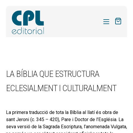
CATÀLEG
LES MEVES SUBSCRIPCIONS
Expand
REVISTES
LA BÍBLIA QUE ESTRUCTURA
el
FORMES
menú
ECLESIALMENT I CULTURALMENT
secund
Expand
SOBRE NOSALTRES
el
Expand
ACTUALITAT
menú
el
secund
La primera traducció de tota la Bíblia al llatí és obra de
Expand
BLOG
menú
sant Jeroni (c. 345 – 420), Pare i Doctor de l’Església. La
el
secund
CONTACTE
seva versió de la Sagrada Escriptura, l’anomenada Vulgata,
menú