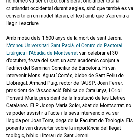
no només va ser el text considerat oficial per tota la
secund
EL MEU COMPTE
cristiandat occidental durant segles, sinó que també es va
convertir en un model literari, el text amb què s’aprenia a
CERCAR
llegir i escriure.
CAT
Amb motiu dels 1.600 anys de la mort de sant Jeroni,
l’
Ateneu Universitari Sant Pacià, el Centre de Pastoral
Litúrgica i l’Abadia de Montserrat
van celebrar el 30
d’octubre, festa del sant, un acte acadèmic conjunt a
l’edifici del Seminari Conciliar de Barcelona. Hi van
intervenir Mons. Agustí Cortés, bisbe de Sant Feliu de
Llobregat; Armand Puig, rector de l’AUSP; Joan Ferrer,
president de l’Associació Bíblica de Catalunya, i Oriol
Ponsatí-Murlà, president de la Institució de les Lletres
Catalanes. El P. Josep Maria Soler, abat de Montserrat, no
va poder assistir a l’acte i la seva intervenció va ser
llegida per Joan Torra, degà de la Facultat de Teologia. Els
ponents van dissertar sobre la importància del llegat
teològic, bíblic i literari de Sant Jeroni.