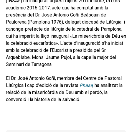
(INSAF) ha inaugurat, aquest dijous 20 d’octubre, el curs
secund
EL MEU COMPTE
acadèmic 2016-2017, acte que ha comptat amb la
presència del Dr. José Antonio Goñi Beásoain de
CERCAR
Paulorena (Pamplona 1976), delegat diocesà de Litúrgia i
CAT
canonge-prefecte de litúrgia de la catedral de Pamplona,
qui ha impartit la lliçó inaugural «La misericòrdia de Déu en
la celebració eucarística». L’acte d’inauguració s’ha iniciat
amb la celebració de l’Eucaristia presidida pel Sr.
Arquebisbe, Mons. Jaume Pujol, a la capella major del
Seminari de Tarragona.
El Dr. José Antonio Goñi, membre del Centre de Pastoral
Litúrgica i cap d’edició de la revista
Phase
, ha analitzat la
relació de la misericòrdia de Deu amb el perdó, la
conversió i la història de la salvació.