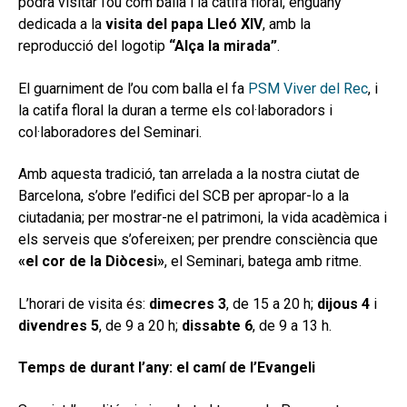
podrà visitar l’ou com balla i la catifa floral, enguany
secund
EL MEU COMPTE
dedicada a la
visita del papa Lleó XIV
, amb la
reproducció del logotip
“Alça la mirada”
.
CERCAR
El guarniment de l’ou com balla el fa
PSM Viver del Rec
, i
CAT
la catifa floral la duran a terme els col·laboradors i
col·laboradores del Seminari.
Amb aquesta tradició, tan arrelada a la nostra ciutat de
Barcelona, s’obre l’edifici del SCB per apropar-lo a la
ciutadania; per mostrar-ne el patrimoni, la vida acadèmica i
els serveis que s’ofereixen; per prendre consciència que
«el cor de la Diòcesi»
, el Seminari, batega amb ritme.
L’horari de visita és:
dimecres 3
, de 15 a 20 h;
dijous 4
i
divendres 5
, de 9 a 20 h;
dissabte 6
, de 9 a 13 h.
Temps de durant l’any: el camí de l’Evangeli