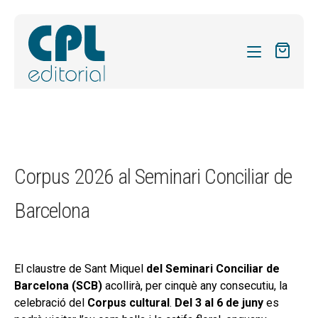
CATÀLEG
LES MEVES SUBSCRIPCIONS
Expand
REVISTES
Corpus 2026 al Seminari Conciliar de
el
FORMES
menú
Barcelona
secund
Expand
SOBRE NOSALTRES
el
Expand
ACTUALITAT
menú
el
secund
El claustre de Sant Miquel
del Seminari Conciliar de
Expand
BLOG
menú
Barcelona (SCB)
acollirà, per cinquè any consecutiu, la
el
secund
CONTACTE
celebració del
Corpus cultural
.
Del 3 al 6 de juny
es
menú