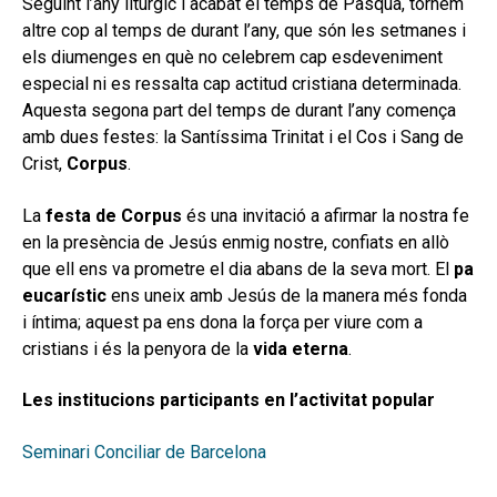
Seguint l’any litúrgic i acabat el temps de Pasqua, tornem
altre cop al temps de durant l’any, que són les setmanes i
els diumenges en què no celebrem cap esdeveniment
espe­cial ni es ressalta cap actitud cristiana determinada.
Aquesta segona part del temps de durant l’any comença
amb dues festes: la Santíssima Trinitat i el Cos i Sang de
Crist,
Corpus
.
La
festa de Corpus
és una invitació a afirmar la nostra fe
en la presència de Jesús enmig nostre, confiats en allò
que ell ens va prometre el dia abans de la seva mort. El
pa
eucarístic
ens uneix amb Jesús de la manera més fonda
i íntima; aquest pa ens dona la força per viure com a
cristians i és la penyora de la
vida eterna
.
Les institucions participants en l’activitat popular
Seminari Conciliar de Barcelona