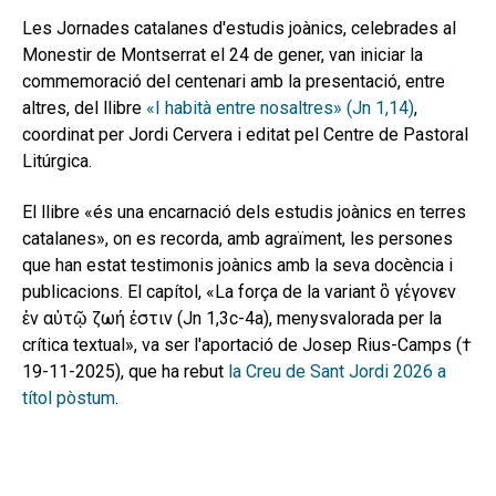
secund
EL MEU COMPTE
Les Jornades catalanes d'estudis joànics, celebrades al
Monestir de Montserrat el 24 de gener, van iniciar la
CERCAR
commemoració del centenari amb la presentació, entre
altres, del llibre
«I habità entre nosaltres» (Jn 1,14)
,
CAT
coordinat per Jordi Cervera i editat pel Centre de Pastoral
Litúrgica.
El llibre «és una encarnació dels estudis joànics en terres
catalanes», on es recorda, amb agraïment, les persones
que han estat testimonis joànics amb la seva docència i
publicacions. El capítol, «La força de la variant ὃ γέγονεν
ἐν αὐτῷ ζωή ἐστιν (Jn 1,3c-4a), menysvalorada per la
crítica textual», va ser l'aportació de Josep Rius-Camps (†
19-11-2025), que ha rebut
la Creu de Sant Jordi 2026 a
títol pòstum
.