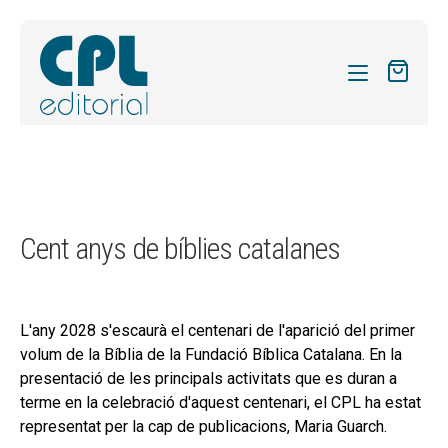
CATÀLEG
LES MEVES SUBSCRIPCIONS
Expand
REVISTES
Cent anys de bíblies catalanes
el
FORMES
menú
secund
Expand
SOBRE NOSALTRES
el
L'any 2028 s'escaurà el centenari de l'aparició del primer
Expand
ACTUALITAT
menú
volum de la Bíblia de la Fundació Bíblica Catalana. En la
el
secund
presentació de les principals activitats que es duran a
Expand
BLOG
menú
terme en la celebració d'aquest centenari, el CPL ha estat
el
secund
CONTACTE
representat per la cap de publicacions, Maria Guarch.
menú