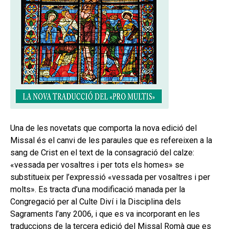
secund
EL MEU COMPTE
CERCAR
CAT
Una de les novetats que comporta la nova edició del
Missal és el canvi de les paraules que es refereixen a la
sang de Crist en el text de la consagració del calze:
«vessada per vosaltres i per tots els homes» se
substitueix per l’expressió «vessada per vosaltres i per
molts». Es tracta d’una modificació manada per la
Congregació per al Culte Diví i la Disciplina dels
Sagraments l’any 2006, i que es va incorporant en les
traduccions de la tercera edició del Missal Romà que es