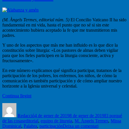
(M. Àngels Termes, editorial núm. 5)
El Concilio Vaticano II ha sido
fundamental en mi vida, hasta el punto que no sé si sin este
acontecimiento hubiera aceptado la fe que me transmitieron mis
padres.
Y uno de los aspectos que más me han influido es lo que dice la
constitución sobre liturgia: «Los pastores de almas deben vigilar
para que los fieles participen en la liturgia consciente, activa y
fructuosamente».
En este número explicamos qué significa participar, tratamos de la
participación de los pobres, los enfermos, los niños, de cómo la
comunicación es también participación y de cómo ampliar nuestro
horizonte a la Iglesia universal y celestial.
«Alabanza
Continua llegint
y
Autor
Publicat
Categories
amén»
el
Redacció
4 de gener de 2019
8 de gener de 2019
El porqué
Etiquetes
de las cosas
editorial
,
equipo de liturgia
,
M. Àngels Termes
,
Missa
a
Dominical
,
Palabra
,
participación
Deixa un comentari