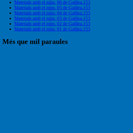
Materials amb el núm. 06 de Galilea.153
Materials amb el núm. 05 de Galilea.153
Materials amb el núm. 04 de Galilea.153
Materials amb el núm. 03 de Galilea.153
Materials amb el núm. 02 de Galilea.153
Materials amb el núm. 01 de Galilea.153
Més que mil paraules