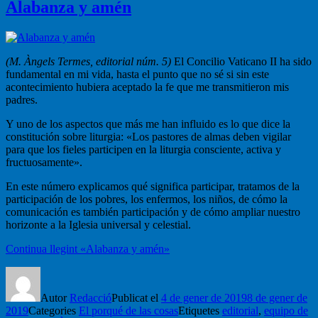
Alabanza y amén
(M. Àngels Termes, editorial núm. 5)
El Concilio Vaticano II ha sido
fundamental en mi vida, hasta el punto que no sé si sin este
acontecimiento hubiera aceptado la fe que me transmitieron mis
padres.
Y uno de los aspectos que más me han influido es lo que dice la
constitución sobre liturgia: «Los pastores de almas deben vigilar
para que los fieles participen en la liturgia consciente, activa y
fructuosamente».
En este número explicamos qué significa participar, tratamos de la
participación de los pobres, los enfermos, los niños, de cómo la
comunicación es también participación y de cómo ampliar nuestro
horizonte a la Iglesia universal y celestial.
Continua llegint
«Alabanza y amén»
Autor
Redacció
Publicat el
4 de gener de 2019
8 de gener de
2019
Categories
El porqué de las cosas
Etiquetes
editorial
,
equipo de