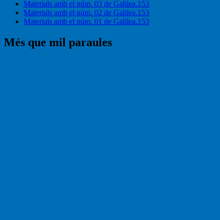
Materials amb el núm. 03 de Galilea.153
Materials amb el núm. 02 de Galilea.153
Materials amb el núm. 01 de Galilea.153
Més que mil paraules