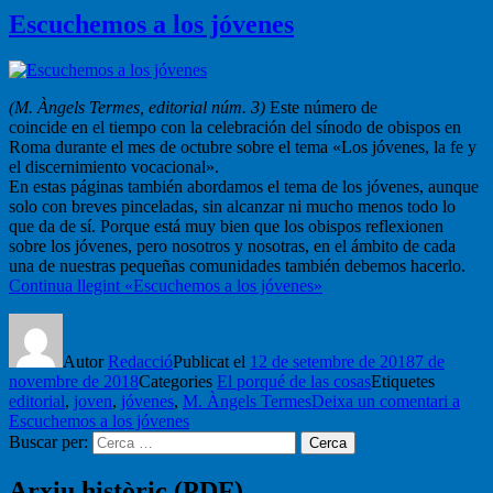
Escuchemos a los jóvenes
(M. Àngels Termes, editorial núm. 3)
Este número de
Galilea.153
coincide en el tiempo con la celebración del sínodo de obispos en
Roma durante el mes de octubre sobre el tema «Los jóvenes, la fe y
el discernimiento vocacional».
En estas páginas también abordamos el tema de los jóvenes, aunque
solo con breves pinceladas, sin alcanzar ni mucho menos todo lo
que da de sí. Porque está muy bien que los obispos reflexionen
sobre los jóvenes, pero nosotros y nosotras, en el ámbito de cada
una de nuestras pequeñas comunidades también debemos hacerlo.
Continua llegint
«Escuchemos a los jóvenes»
Autor
Redacció
Publicat el
12 de setembre de 2018
7 de
novembre de 2018
Categories
El porqué de las cosas
Etiquetes
editorial
,
joven
,
jóvenes
,
M. Àngels Termes
Deixa un comentari
a
Escuchemos a los jóvenes
Buscar per:
Cerca
Arxiu històric (PDF)