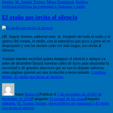
liturgia
,
M. Àngels Termes
,
Missa Dominical
,
Palabra
,
participación
Deixa un comentari
a Alabanza y amén
El otoño nos invita al silencio
(M. Àngels Termes, editorial núm. 4)
Después del todo el ruido y el
ajetreo del verano, el otoño, con la naturaleza que poco a poco se va
despojando y con las noches cada vez más largas, nos invita al
silencio.
Aunque nuestra sociedad quiera marginar al silencio y aunque ya
antes de diciembre llenará nuestras calles de luces para ahuyentar la
oscuridad y de grandes altavoces que no nos lo dejarán saborear,
estas páginas quieren ser una invitación a reencontrarlo.
Continua
llegint
«El otoño nos invita al silencio»
Autor
Redacció
Publicat el
7 de novembre de 2018
7 de
novembre de 2018
Categories
El porqué de las cosas
Etiquetes
editorial
,
M. Àngels Termes
,
silencio
Deixa un comentari
a El otoño
nos invita al silencio