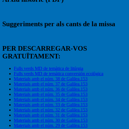
Suggeriments per als cants de la missa
PER DESCARREGAR-VOS
GRATUÏTAMENT:
Fulls verds MD de temàtica de litúrgia
Fulls verds MD de temàtica conversión ecològica
Materials amb el núm. 38 de Galilea.153
Materials amb el núm. 37 de Galilea.153
Materials amb el núm. 36 de Galilea.153
Materials amb el núm. 35 de Galilea.153
Materials amb el núm. 34 de Galilea.153
Materials amb el núm. 33 de Galilea.153
Materials amb el núm. 32 de Galilea.153
Materials amb el núm. 31 de Galilea.153
Materials amb el núm. 30 de Galilea.153
Materials amb el núm. 29 de Galilea.153