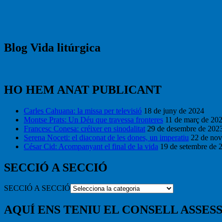
Blog Vida litúrgica
HO HEM ANAT PUBLICANT
Carles Cahuana: la missa per televisió
18 de juny de 2024
Montse Prats: Un Déu que travessa fronteres
11 de març de 20
Francesc Conesa: créixer en sinodalitat
29 de desembre de 202
Serena Noceti: el diaconat de les dones, un imperatiu
22 de no
César Cid: Acompanyant el final de la vida
19 de setembre de 
SECCIÓ A SECCIÓ
SECCIÓ A SECCIÓ
AQUÍ ENS TENIU EL CONSELL ASSESS