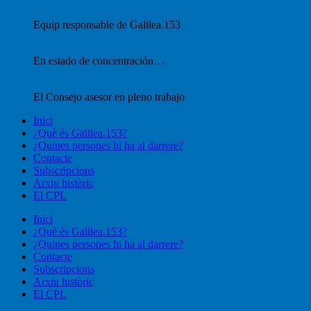
Equip responsable de Galilea.153
En estado de concentración…
El Consejo asesor en pleno trabajo
Inici
¿Què és Galilea.153?
¿Quines persones hi ha al darrere?
Contacte
Subscripcions
Arxiu històric
El CPL
Inici
¿Què és Galilea.153?
¿Quines persones hi ha al darrere?
Contacte
Subscripcions
Arxiu històric
El CPL