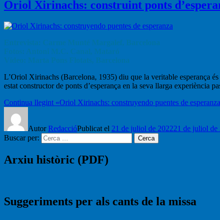
Oriol Xirinachs: construint ponts d’esper
Entrevista: Carme Munté Margalef, Barcelona
Fotos: Antoni M.C. Canal, Mataró
Vídeo: Marta Pons Flotats, Barcelona
L’Oriol Xirinachs (Barcelona, 1935) diu que la veritable esperança és 
estat constructor de ponts d’esperança en la seva llarga experiència pas
Continua llegint
«Oriol Xirinachs: construyendo puentes de esperanz
Autor
Redacció
Publicat el
21 de juliol de 2022
21 de juliol de
Buscar per:
Cerca
Arxiu històric (PDF)
Suggeriments per als cants de la missa