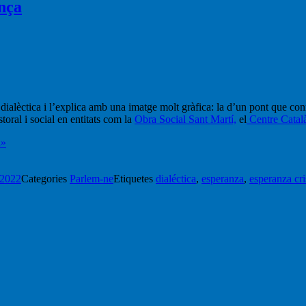
ança
dialèctica i l’explica amb una imatge molt gràfica: la d’un pont que con
toral i social en entitats com la
Obra Social Sant Martí,
el
Centre Català
a»
 2022
Categories
Parlem-ne
Etiquetes
dialéctica
,
esperanza
,
esperanza cri