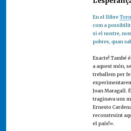
L'esperanç
En el llibre
Torn
com a possibilit
si el nostre, no
pobres, quan sa
Exacte! També és
a aquest món, s
treballem per f
experimentarem 
Joan Maragall. É
traginava uns ma
Ernesto Cardenal
reconstruint aqu
el país!».