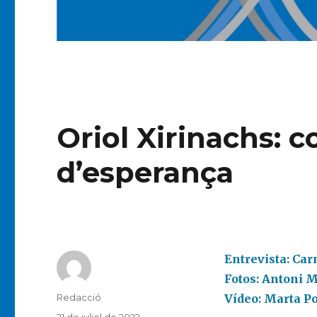
Oriol Xirinachs: 
d’esperança
Entrevista: Ca
Fotos: Antoni M
Autor
Redacció
Vídeo: Marta Po
Publicat