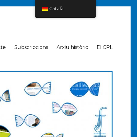
Català
cte
Subscripcions
Arxiu històric
El CPL