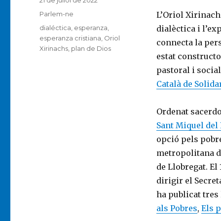
21 de juliol de 2022
el
Categories
Parlem-ne
L’Oriol Xirinach
Etiquetes
dialéctica
,
esperanza
,
dialèctica i l’e
esperanza cristiana
,
Oriol
connecta la pers
Xirinachs
,
plan de Dios
estat constructo
pastoral i socia
Català de Solida
Ordenat sacerdot
Sant Miquel del 
opció pels pobre
metropolitana de
de Llobregat. El
dirigir el Secre
ha publicat tres
als Pobres
,
Els 