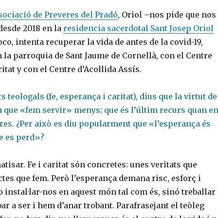
sociació de Preveres del Pradó
, Oriol –nos pide que nos
desde 2018 en la
residencia sacerdotal Sant Josep Oriol
co, intenta recuperar la vida de antes de la covid-19,
 la parroquia de Sant Jaume de Cornellà, con el Centre
itat y con el Centre d’Acollida Assís.
ts teologals (fe, esperança i caritat), dius que la virtut de
a que «fem servir» menys; que és l’últim recurs quan e
ltres. ¿Per això es diu popularment que «l’esperança és
ue es perd»?
atisar. Fe i caritat són concretes: unes veritats que
tes que fem. Però l’esperança demana risc, esforç i
 instal·lar-nos en aquest món tal com és, sinó treballar
bar a ser i hem d’anar trobant. Parafrasejant el teòleg