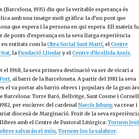
s (Barcelona, 1935) diu que la veritable esperança és
xplica amb una imatge molt gràfica: la d’un pont que
ona que espera i la persona en qui espera. Ell mateix h
r de ponts d’esperança en la seva llarga experiència
l en entitats com la
Obra Social Sant Martí,
el
Centre
ritat
, la
Fundació Llindar
y el
Centre d’Acollida Assís
.
 el 1968, la seva primera destinació va ser de vicari a
Port
, al barri de la Barceloneta. A partir del 1981 la seva
s el va portar als barris obrers i populars de la gran àr
 Barcelona: Torre Baró, Bellvitge, Sant Cosme i Cornel
 1982, per encàrrec del cardenal
Narcís Jubany
, va crear i
tariat diocesà de Marginació. Fruit de la seva experiènci
 llibres amb el Centre de Pastoral Litúrgica:
Tornem Jes
pobres salvarán el món
,
Tornem-los la salabror
.