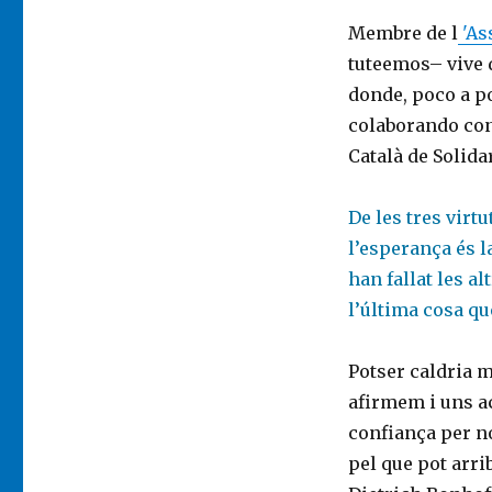
Membre de l
'As
tuteemos– vive 
donde, poco a po
colaborando con
Català de Solidar
De les tres virtu
l’esperança és l
han fallat les a
l’última cosa q
Potser caldria m
afirmem i uns ac
confiança per no
pel que pot arri