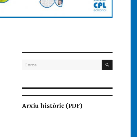
CERCA
Buscar
per:
Arxiu històric (PDF)