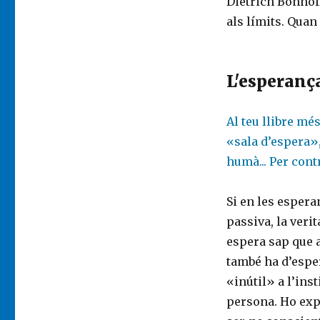
Dietrich Bonhoff
als límits. Quan
L'esperanç
Al teu llibre mé
«sala d’espera», 
humà... Per cont
Si en les espera
passiva, la veri
espera sap que a
també ha d’esper
«inútil» a l’ins
persona. Ho expl