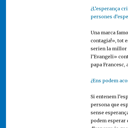
¿L’esperança cri
persones d’esp
Una marca famos
contagia!», tot 
serien la millor
l’Evangeli» con
papa Francesc, 
¿Ens podem acos
Si entenem l’esp
persona que espe
sense esperança
podem esperar 