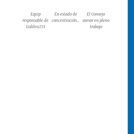
Equip
En estado de
El Consejo
responsable de
concentración…
asesor en pleno
Galilea.153
trabajo