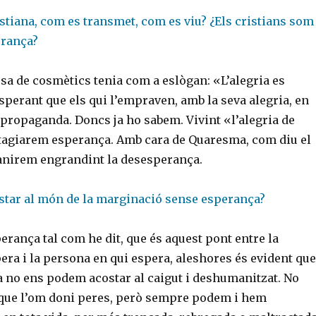
stiana, com es transmet, com es viu? ¿Els cristians som
erança?
a de cosmètics tenia com a eslògan: «L’alegria es
esperant que els qui l’empraven, amb la seva alegria, en
 propaganda. Doncs ja ho sabem. Vivint «l’alegria de
tagiarem esperança. Amb cara de Quaresma, com diu el
anirem engrandint la desesperança.
tar al món de la marginació sense esperança?
erança tal com he dit, que és aquest pont entre la
ra i la persona en qui espera, aleshores és evident que
 no ens podem acostar al caigut i deshumanitzat. No
que l’om doni peres, però sempre podem i hem