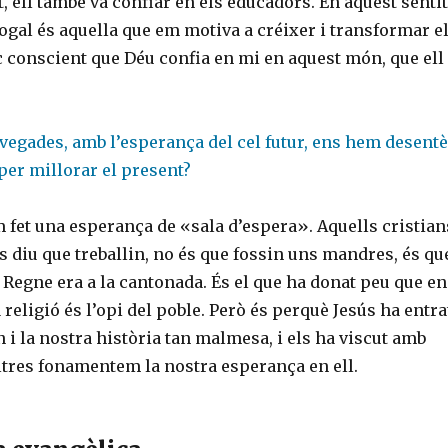
, ell també va confiar en els educadors. En aquest sentit
ogal és aquella que em motiva a créixer i transformar e
 conscient que Déu confia en mi en aquest món, que ell
a vegades, amb l’esperança del cel futur, ens hem desent
er millorar el present?
 fet una esperança de «sala d’espera». Aquells cristian
ls diu que treballin, no és que fossin uns mandres, és qu
Regne era a la cantonada. És el que ha donat peu que en
 religió és l’opi del poble. Però és perquè Jesús ha entra
 i la nostra història tan malmesa, i els ha viscut amb
ltres fonamentem la nostra esperança en ell.