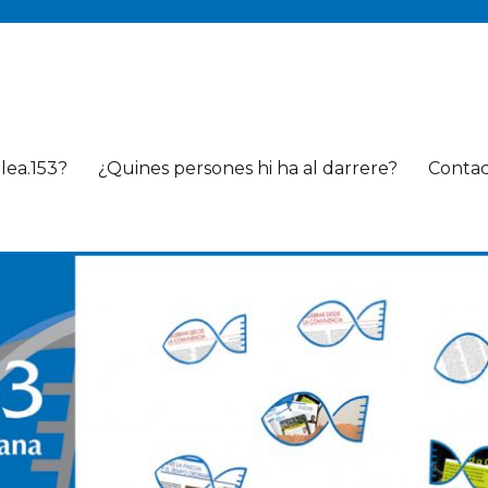
lea.153?
¿Quines persones hi ha al darrere?
Conta