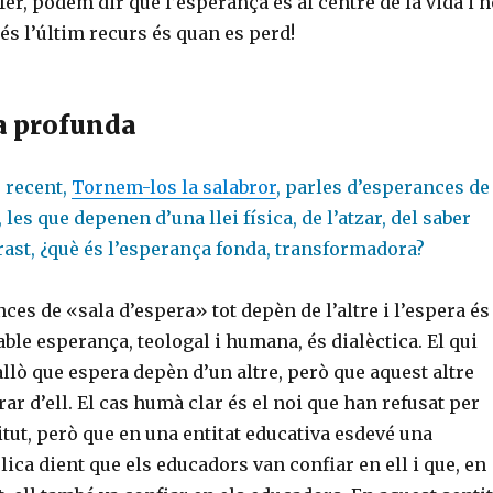
er, podem dir que l’esperança és al centre de la vida i n
 és l’últim recurs és quan es perd!
a profunda
s recent,
Tornem-los la salabror
, parles d’esperances de
les que depenen d’una llei física, de l’atzar, del saber
rast, ¿què és l’esperança fonda, transformadora?
nces de «sala d’espera» tot depèn de l’altre i l’espera és
table esperança, teologal i humana, és dialèctica. El qui
llò que espera depèn d’un altre, però que aquest altre
ar d’ell. El cas humà clar és el noi que han refusat per
titut, però que en una entitat educativa esdevé una
ica dient que els educadors van confiar en ell i que, en