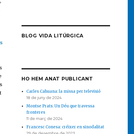
,
l
BLOG VIDA LITÚRGICA
ès
s
e
HO HEM ANAT PUBLICANT
s
Carles Cahuana: la missa per televisió
t
18 de juny de 2024
Montse Prats: Un Déu que travessa
fronteres
11 de març de 2024
Francesc Conesa: créixer en sinodalitat
29 de desembre de 2023