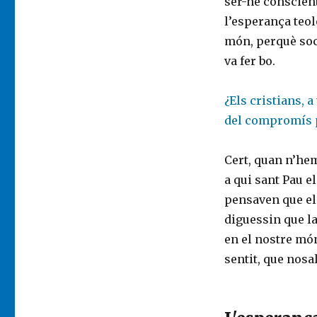
ser-ne conscient
l’esperança teol
món, perquè soc
va fer bo.
¿Els cristians, 
del compromís p
Cert, quan n’hem
a qui sant Pau e
pensaven que el 
diguessin que la
en el nostre món
sentit, que nosa