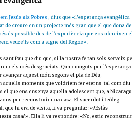
a evangèlica
em Jesús als Pobres
, dius que «l’esperança evangèlica
at de creure en un projecte més gran que el que dona de
més és possible des de l’experiència que ens ofereixen e
bem veure’ls com a signe del Regne».
 sant Pau que diu que, si la nostra fe tan sols serveix p
erem els més desgraciats. Quan moguts per l’esperança
er avançar aquest món segons el pla de Déu,
aquells moments que voldríem fer eterns, tal com diu
s el que ens ensenya aquella adolescent que, a Nicaragu
ons per reconstruir una casa. El sacerdot i teòleg
, que hi era de visita, li va preguntar: «¿Estàs
esta casa?». Ella li va respondre: «No, estic reconstrui