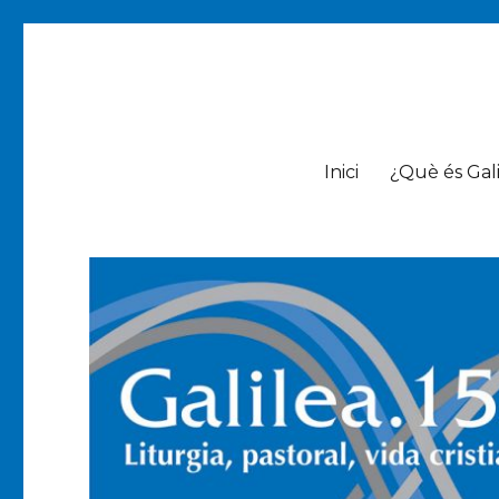
Galilea.153
Liturgia, pastoral, vida cristiana
Inici
¿Què és Gali