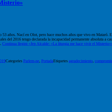
Misterio»
s acoge un día soleado y ventoso. Jep nos acompaña, sobre su scooter,
 53 años. Nací en Olot, pero hace muchos años que vivo en Mataró. Es
ales del 2016 tengo declarada la incapacidad permanente absoluta a caus
s.
Continua llegint
«Jep Alcalde: «La liturgia me hace vivir el Misterio»
2019
Categories
Parlem-ne
,
Portada
Etiquetes
agradecimiento
,
compromi