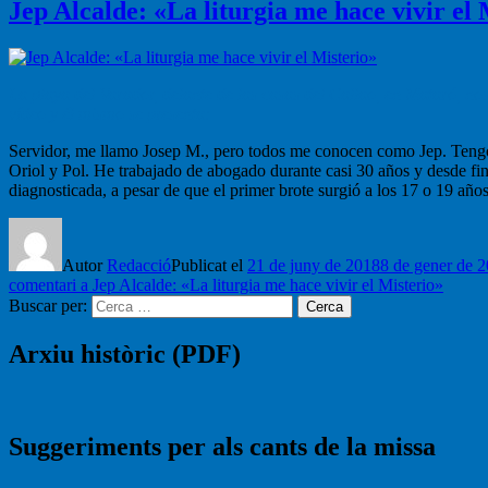
Jep Alcalde: «La liturgia me hace vivir el 
La playa del Varador, delante de las casas del Callao, en Mataró, no
vídeo y él mismo se presenta:
Servidor, me llamo Josep M., pero todos me conocen como Jep. Tengo
Oriol y Pol. He trabajado de abogado durante casi 30 años y desde fin
diagnosticada, a pesar de que el primer brote surgió a los 17 o 19 año
Autor
Redacció
Publicat el
21 de juny de 2018
8 de gener de 
comentari
a Jep Alcalde: «La liturgia me hace vivir el Misterio»
Buscar per:
Cerca
Arxiu històric (PDF)
Suggeriments per als cants de la missa