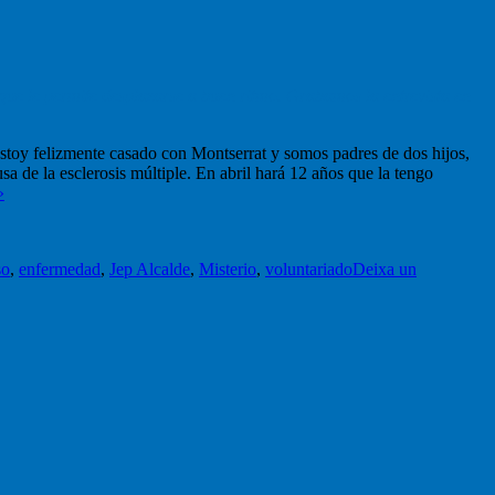
 que le permite desplazarse a buen ritmo. Grabamos la entrevista en
toy felizmente casado con Montserrat y somos padres de dos hijos,
a de la esclerosis múltiple. En abril hará 12 años que la tengo
»
so
,
enfermedad
,
Jep Alcalde
,
Misterio
,
voluntariado
Deixa un