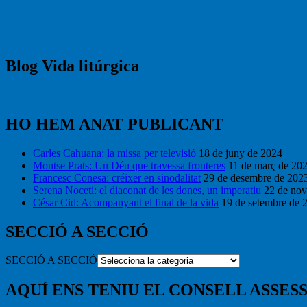
Blog Vida litúrgica
HO HEM ANAT PUBLICANT
Carles Cahuana: la missa per televisió
18 de juny de 2024
Montse Prats: Un Déu que travessa fronteres
11 de març de 20
Francesc Conesa: créixer en sinodalitat
29 de desembre de 202
Serena Noceti: el diaconat de les dones, un imperatiu
22 de no
César Cid: Acompanyant el final de la vida
19 de setembre de 
SECCIÓ A SECCIÓ
SECCIÓ A SECCIÓ
AQUÍ ENS TENIU EL CONSELL ASSESS