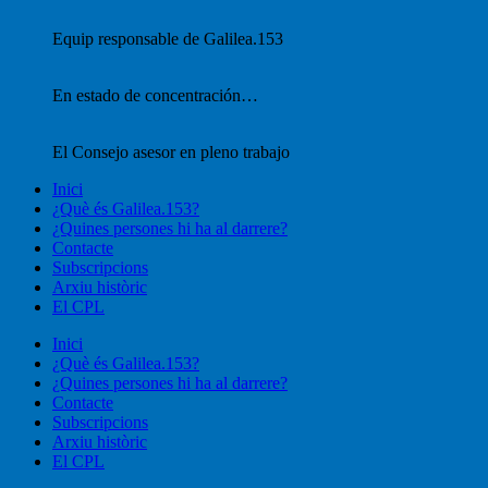
Equip responsable de Galilea.153
En estado de concentración…
El Consejo asesor en pleno trabajo
Inici
¿Què és Galilea.153?
¿Quines persones hi ha al darrere?
Contacte
Subscripcions
Arxiu històric
El CPL
Inici
¿Què és Galilea.153?
¿Quines persones hi ha al darrere?
Contacte
Subscripcions
Arxiu històric
El CPL