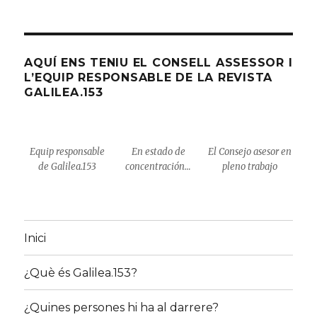
A
SECCIÓ
AQUÍ ENS TENIU EL CONSELL ASSESSOR I
L’EQUIP RESPONSABLE DE LA REVISTA
GALILEA.153
Equip responsable
En estado de
El Consejo asesor en
de Galilea.153
concentración…
pleno trabajo
Inici
¿Què és Galilea.153?
¿Quines persones hi ha al darrere?