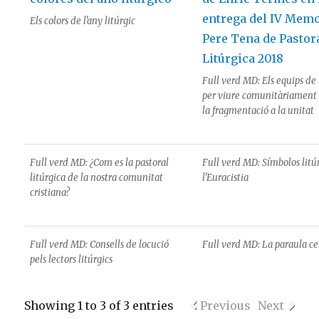
Els colors de l'any litúrgic
Full verd MD: Els equips de 
per viure comunitàriament l
la fragmentació a la unitat
Full verd MD: ¿Com es la pastoral
Full verd MD: Símbolos litúr
litúrgica de la nostra comunitat
l'Euracistia
cristiana?
Full verd MD: Consells de locució
Full verd MD: La paraula c
pels lectors litúrgics
Showing 1 to 3 of 3 entries
Previous
Next