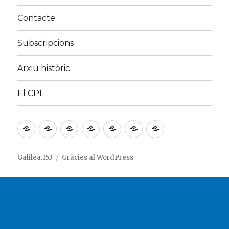
Contacte
Subscripcions
Arxiu històric
El CPL
Inici
¿Què
¿Quines
Contacte
Subscripcions
Arxiu
El
és
persones
històric
CPL
Galilea.153?
hi
Galilea.153
Gràcies al WordPress
ha
al
darrere?