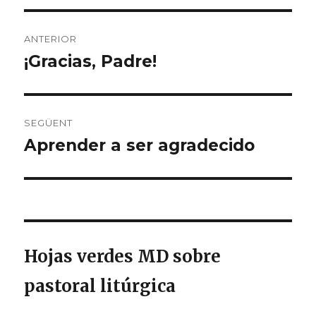
Navegació
ANTERIOR
d'entrades
¡Gracias, Padre!
Entrada
anterior:
SEGÜENT
Aprender a ser agradecido
Entrada
següent:
Hojas verdes MD sobre
pastoral litúrgica