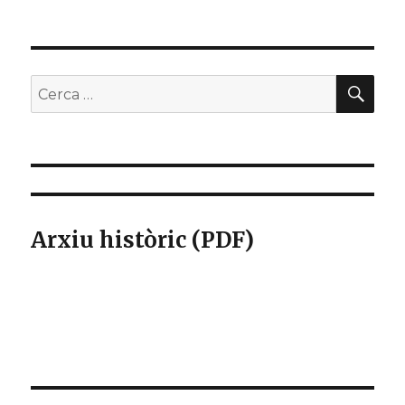
CER
Buscar
per:
Arxiu històric (PDF)