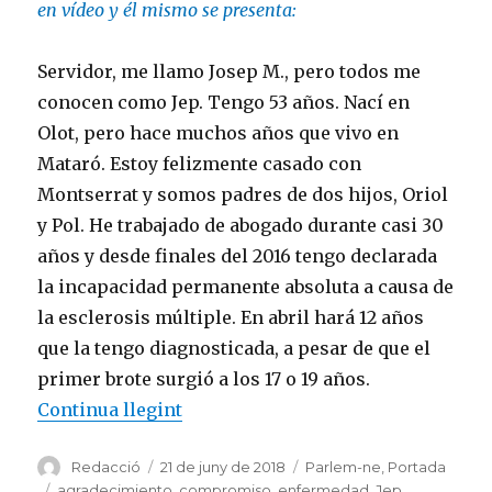
en vídeo y él mismo se presenta:
Servidor, me llamo Josep M., pero todos me
conocen como Jep. Tengo 53 años. Nací en
Olot, pero hace muchos años que vivo en
Mataró. Estoy felizmente casado con
Montserrat y somos padres de dos hijos, Oriol
y Pol. He trabajado de abogado durante casi 30
años y desde finales del 2016 tengo declarada
la incapacidad permanente absoluta a causa de
la esclerosis múltiple. En abril hará 12 años
que la tengo diagnosticada, a pesar de que el
primer brote surgió a los 17 o 19 años.
«Jep Alcalde: «La liturgia me hace 
Continua llegint
Autor
Publicat
Categories
Redacció
21 de juny de 2018
Parlem-ne
,
Portada
el
Etiquetes
agradecimiento
,
compromiso
,
enfermedad
,
Jep