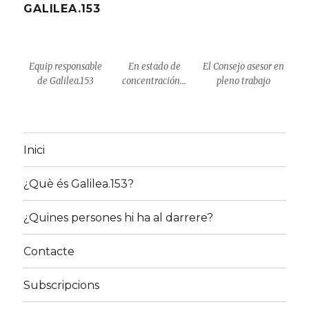
GALILEA.153
Equip responsable
En estado de
El Consejo asesor en
de Galilea.153
concentración…
pleno trabajo
Inici
¿Què és Galilea.153?
¿Quines persones hi ha al darrere?
Contacte
Subscripcions