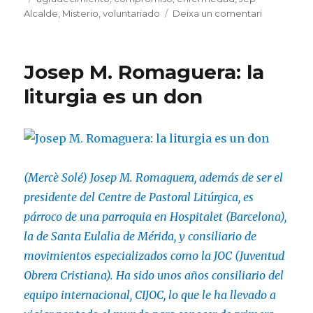
a
Alcalde
,
Misterio
,
voluntariado
Deixa un comentari
Jep
Alcalde:
«La
Josep M. Romaguera: la
liturgia
me
liturgia es un don
hace
vivir
el
Misterio»
(Mercè Solé) Josep M. Romaguera, además de ser el
presidente del Centre de Pastoral Litúrgica, es
párroco de una parroquia en Hospitalet (Barcelona),
la de Santa Eulalia de Mérida, y consiliario de
movimientos especializados como la JOC (Juventud
Obrera Cristiana). Ha sido unos años consiliario del
equipo internacional, CIJOC, lo que le ha llevado a