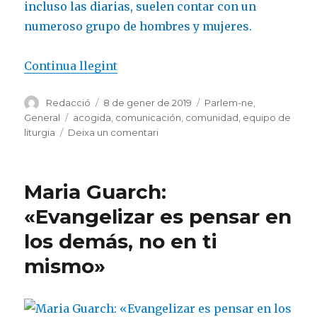
incluso las diarias, suelen contar con un
numeroso grupo de hombres y mujeres.
«Montserrat Salgado, en un equipo
Continua llegint
Autor
Publicat
Categories
Redacció
8 de gener de 2019
Parlem-ne
,
el
Etiquetes
General
acogida
,
comunicación
,
comunidad
,
equipo de
a
liturgia
Deixa un comentari
Montserrat
Salgado,
en
Maria Guarch:
un
equipo
«Evangelizar es pensar en
de
los demás, no en ti
liturgia
mismo»