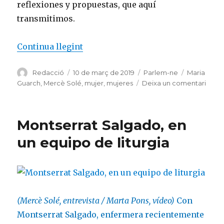
reflexiones y propuestas, que aquí
transmitimos.
«Mujeres libres y felices»
Continua llegint
Autor
Publicat
Categories
Etiquetes
Redacció
10 de març de 2019
Parlem-ne
Maria
el
a
Guarch
,
Mercè Solé
,
mujer
,
mujeres
Deixa un comentari
Muje
libres
y
Montserrat Salgado, en
felice
un equipo de liturgia
(Mercè Solé, entrevista / Marta Pons, vídeo)
Con
Montserrat Salgado, enfermera recientemente