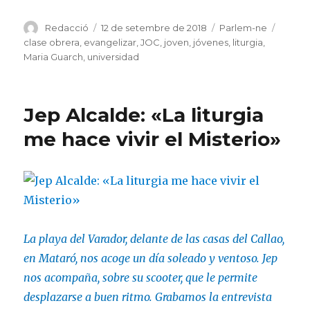
Autor
Publicat
Categories
Etique
Redacció
12 de setembre de 2018
Parlem-ne
el
clase obrera
,
evangelizar
,
JOC
,
joven
,
jóvenes
,
liturgia
,
Maria Guarch
,
universidad
Jep Alcalde: «La liturgia
me hace vivir el Misterio»
La playa del Varador, delante de las casas del Callao,
en Mataró, nos acoge un día soleado y ventoso. Jep
nos acompaña, sobre su scooter, que le permite
desplazarse a buen ritmo. Grabamos la entrevista