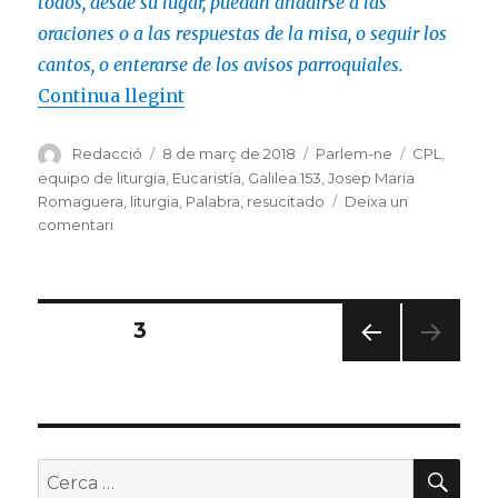
todos, desde su lugar, puedan añadirse a las
oraciones o a las respuestas de la misa, o seguir los
cantos, o enterarse de los avisos parroquiales.
«Josep M. Romaguera: la liturgia e
Continua llegint
Autor
Publicat
Categories
Etiquetes
Redacció
8 de març de 2018
Parlem-ne
CPL
,
el
equipo de liturgia
,
Eucaristía
,
Galilea.153
,
Josep Maria
Romaguera
,
liturgia
,
Palabra
,
resucitado
Deixa un
a
comentari
Josep
M.
Romaguera:
la
Navegació
PÀGINA
3
liturgia
es
PÀGI
d'entrades
un
NA
don
ANT
ERIO
R
CER
Buscar